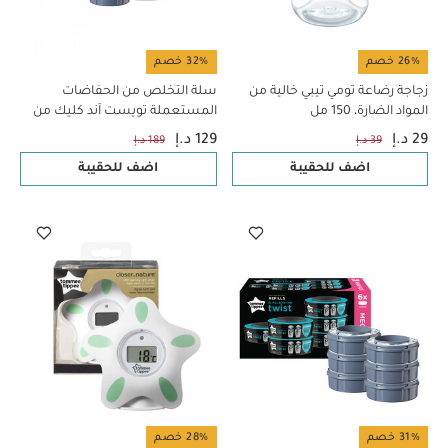
26% خصم
32% خصم
زجاجة رضاعة تومي تيبي خالية من
سلة التخلص من الحفاضات
المواد الضارة، 150 مل
المستعملة تويست آند كليك من
تومي تيبي - أبيض
29 د.إ
129 د.إ
39 د.إ
189 د.إ
اضف للحقيبة
اضف للحقيبة
31% خصم
28% خصم