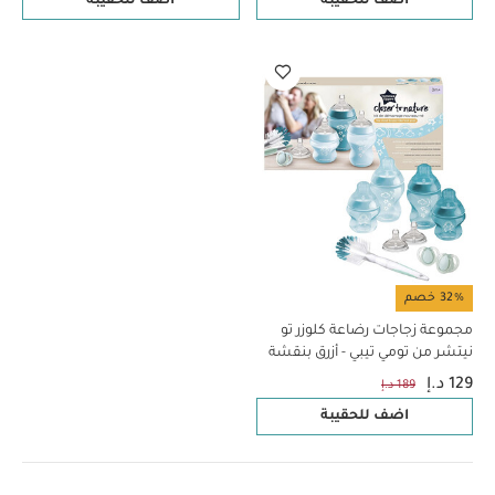
اضف للحقيبة
اضف للحقيبة
32% خصم
مجموعة زجاجات رضاعة كلوزر تو
نيتشر من تومي تيبي - أزرق بنقشة
نجوم
129 د.إ
189 د.إ
اضف للحقيبة