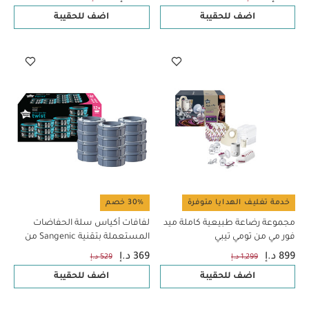
اضف للحقيبة
اضف للحقيبة
خدمة تغليف الهدايا متوفرة
30% خصم
مجموعة رضاعة طبيعية كاملة ميد
لفافات أكياس سلة الحفاضات
فور مي من تومي تيبي
المستعملة بتقنية Sangenic من
تومي تيببي، 12 قطعة
899 د.إ
369 د.إ
1,299 د.إ
529 د.إ
اضف للحقيبة
اضف للحقيبة