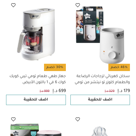
46% خصم
30% خصم
سخان كهربائي لزجاجات الرضاعة
جهاز طهي طعام تومي تيبي كويك
والطعام كلوزر تو نيتشر من تومي
كوك 6 في 1 باللون الأبيض
تيبي - أبيض
179 د.إ
699 د.إ
329 د.إ
999 د.إ
اضف للحقيبة
اضف للحقيبة