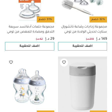
32% خصم
31% خصم
مجموعة زجاجات رضاعة ناتشورال
مجموعة حلمات أدفانسد سريعة
ستارت لحديثي الولادة من تومي
التدفق ومضادة للمغص من تومي
تيبي- 9 قطع
تيبي - قطعتان
149 د.إ
29 د.إ
219 د.إ
42 د.إ
اضف للحقيبة
اضف للحقيبة