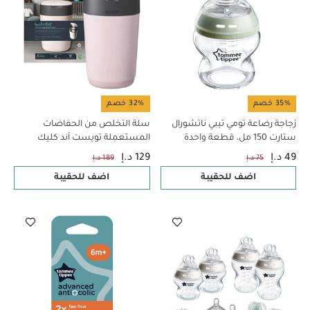
35% خصم
32% خصم
زجاجة رضاعة تومي تيبي ناتشورال
سلة التخلص من الحفاضات
ستارت 150 مل، قطعة واحدة
المستعملة تويست آند كليك
المتطورة مع لفافة أكياس لإعادة
49 د.إ
129 د.إ
75 د.إ
189 د.إ
الملء من تومي تيبي - وردي
اضف للحقيبة
اضف للحقيبة