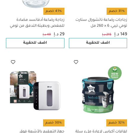
31% خصم
41% خصم
زجاجات رضاعة ناتشورال ستارت
زجاجة رضاعة أدفانسد مضادة
تومي تيبي، 6 × 260 مل
للمغص وبطيئة التدفق من تومي
تيبي - 150 ملل
149 د.إ
29 د.إ
215 د.إ
49 د.إ
اضف للحقيبة
اضف للحقيبة
32% خصم
30% خصم
لفافات أكياس لإعادة ملء سلة
جهاز التعقيم بالأشعة فوق