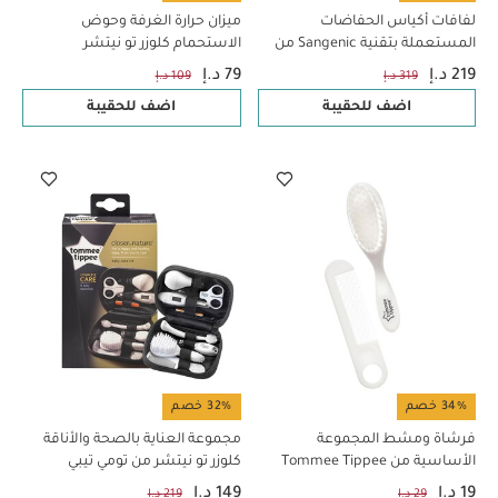
لفافات أكياس الحفاضات
ميزان حرارة الغرفة وحوض
المستعملة بتقنية Sangenic من
الاستحمام كلوزر تو نيتشر
تومي تيببي، 6 قطع
219 د.إ
79 د.إ
319 د.إ
109 د.إ
اضف للحقيبة
اضف للحقيبة
34% خصم
32% خصم
فرشاة ومشط المجموعة
مجموعة العناية بالصحة والأناقة
الأساسية من Tommee Tippee
كلوزر تو نيتشر من تومي تيبي
19 د.إ
149 د.إ
29 د.إ
219 د.إ