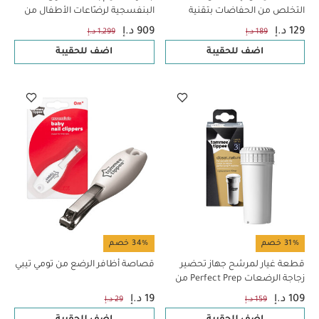
التخلص من الحفاضات بتقنية
البنفسجية لرضّاعات الأطفال من
Sangenic من تومي تيبي - 3 قطع
تومي تيبي 3 في 1 – للتعقيم،
129 د.إ
909 د.إ
189 د.إ
1,299 د.إ
التجفيف والتخزين
اضف للحقيبة
اضف للحقيبة
31% خصم
34% خصم
قطعة غيار لمرشح جهاز تحضير
قصاصة أظافر الرضع من تومي تيبي
زجاجة الرضعات Perfect Prep من
Tommee Tippee
109 د.إ
19 د.إ
159 د.إ
29 د.إ