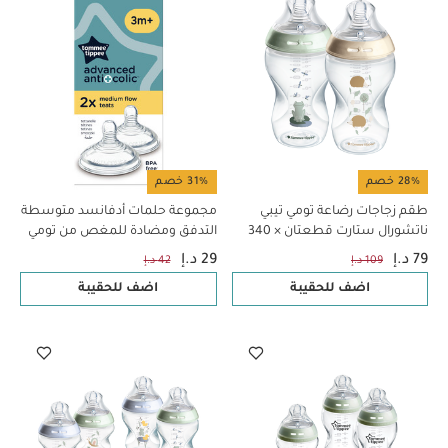
28% خصم
31% خصم
طقم زجاجات رضاعة تومي تيبي
مجموعة حلمات أدفانسد متوسطة
ناتشورال ستارت قطعتان × 340
التدفق ومضادة للمغص من تومي
مل
تيبي - قطعتان
79 د.إ
29 د.إ
109 د.إ
42 د.إ
اضف للحقيبة
اضف للحقيبة