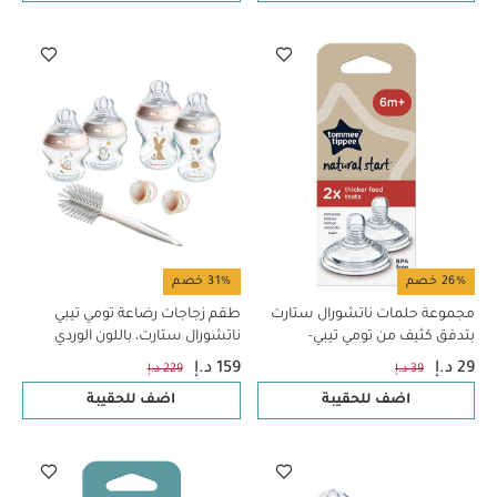
26% خصم
31% خصم
مجموعة حلمات ناتشورال ستارت
طقم زجاجات رضاعة تومي تيبي
بتدفق كثيف من تومي تيبي-
ناتشورال ستارت، باللون الوردي
قطعتان
29 د.إ
159 د.إ
39 د.إ
229 د.إ
اضف للحقيبة
اضف للحقيبة