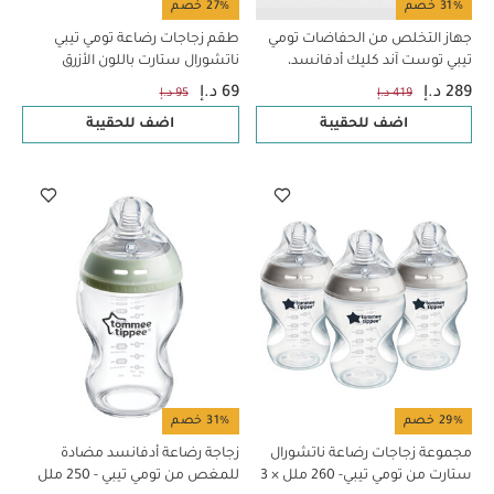
31% خصم
27% خصم
جهاز التخلص من الحفاضات تومي
طقم زجاجات رضاعة تومي تيبي
تيبي توست آند كليك أدفانسد،
ناتشورال ستارت باللون الأزرق
باللون الأبيض
قطعتان × 260 مل
289 د.إ
69 د.إ
419 د.إ
95 د.إ
اضف للحقيبة
اضف للحقيبة
29% خصم
31% خصم
مجموعة زجاجات رضاعة ناتشورال
زجاجة رضاعة أدفانسد مضادة
ستارت من تومي تيبي- ‏260 ملل × 3
للمغص من تومي تيبي - 250 ملل