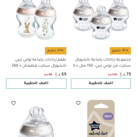
31% خصم
27% خصم
مجموعة زجاجات رضاعة ناتشورال
طقم زجاجات رضاعة تومي تيبي
ستارت من تومي تيبي- ‏150 ملل × 3
ناتشورال ستارت قطعتان × 260
قطع
مل
79 د.إ
69 د.إ
115 د.إ
95 د.إ
اضف للحقيبة
اضف للحقيبة