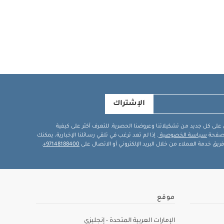
الإشتراك
في على كل جديد من تشكيلاتنا وعروضنا الحصرية. للتعرف أكثر على كيفية
ة صفحة
سياسة الخصوصية
. إذا لم تعد ترغب في تلقي رسائلنا الإخبارية، يمكنك
يق خدمة العملاء من خلال البريد الإلكتروني أو الاتصال على
97148188400+
.
موقع
الإمارات العربية المتحدة - إنجليزي