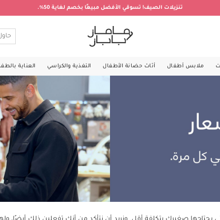
تنزيلات الصيف! تسوقي الأفضل مبيعًا بخصم لغاية 50%.
ت
ملابس أطفال
أثاث حضانة الأطفال
التغذية والكراسي
العناية بالطف
 يحتاجها صغيرك بتكلفة أقل. ونريد أن نتأكد من أنكِ تفعلين ذلك أيضًا، و