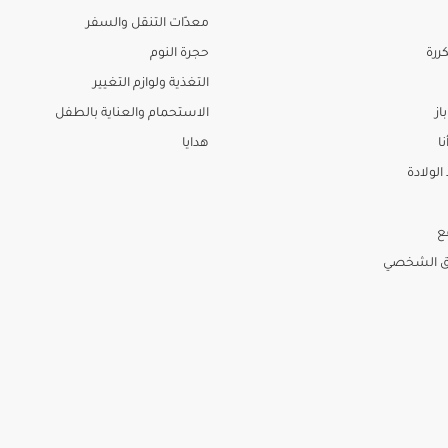
معدّات التنقل والسفر
ررة
حجرة النوم
التغذية ولوازم التغيير
از
الاستحمام والعناية بالطفل
نا
هدايا
لولادة
ع
ق الشخصي