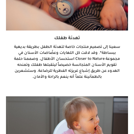
تهدئة طفلك
سعينا إلى تصميم منتجات خاصة لتهدئة الطفل بطريقة بديهية
ببساطة®. وقد لاقت كل اللهايات وعضّاضات الأسنان في
مجموعة Closer to Nature استحسان الأطفال. وصممنا حلمة
تقويم الأسنان المتجانسة خصيصاً ليتقبلها طفلك وتمنحه
الهدوء عن طريق إشباع غريزته الفطرية للرضاعة. وستشعرين
بالطمأنينة علماً أنه ينعم بالراحة والأمان.