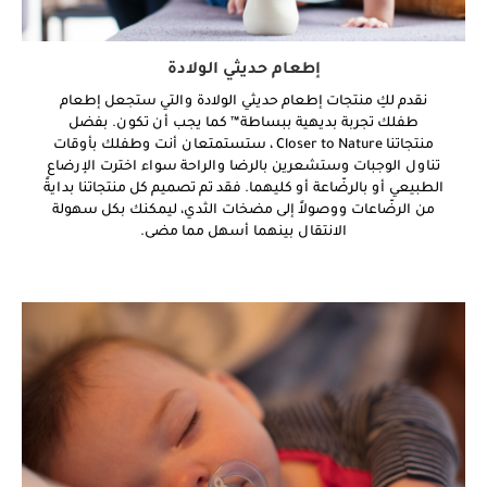
إطعام حديثي الولادة
نقدم لكِ منتجات إطعام حديثي الولادة والتي ستجعل إطعام
طفلك تجربة بديهية ببساطة™ كما يجب أن تكون. بفضل
منتجاتنا Closer to Nature ، ستستمتعان أنت وطفلك بأوقات
تناول الوجبات وستشعرين بالرضا والراحة سواء اخترت الإرضاع
الطبيعي أو بالرضّاعة أو كليهما. فقد تم تصميم كل منتجاتنا بدايةً
من الرضّاعات ووصولاً إلى مضخات الثدي، ليمكنك بكل سهولة
الانتقال بينهما أسهل مما مضى.