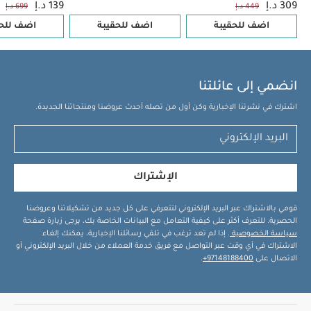
309 د.إ
139 د.إ
449 د.إ
699 د.إ
اضف للحقيبة
اضف للحقيبة
اضف للحق
انضمي إلى عائلتنا
اشترك في نشرتنا الإخبارية وكن أول من تصله أحدث عروضنا ومنتجاتنا الجديدة.
الإشتراك
قومي بالاشتراك عبر البريد الإلكتروني لتتعرفي على كل جديد من تشكيلاتنا وعروضنا
الحصرية. للتعرف أكثر على كيفية التعامل مع البيانات الخاصة بك، يرجى زيارة صفحة
سياسة الخصوصية
. إذا لم تعد ترغب في تلقي رسائلنا الإخبارية، يمكنك إلغاء
الاشتراك في أي وقت عبر التواصل مع فريق خدمة العملاء من خلال البريد الإلكتروني أو
الاتصال على
97148188400+
.