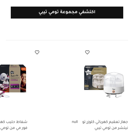
اكتشفي مجموعة تومي تيبي
جهاز تعقيم كهربائي كلوزر تو
null
شفاط حليب كهرب
نيتشر من تومي تيبي
فور مي من تومي 