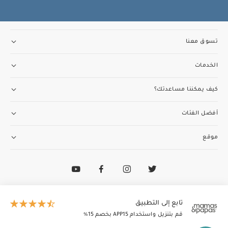
تسوق معنا
الخدمات
كيف يمكننا مساعدتك؟
أفضل الفئات
موقع
تواصل مع فريق خدمة العملاء
97148188400+
الطاير إنسغنيا (ذ.م.م) تدير وتمتلك ماماز وباباز
تابع إلى التطبيق
© 2026 الطاير إنسغنيا (ذ.م.م). جميع الحقوق محفوظة
قم بتنزيل واستخدام APP15 بخصم 15٪