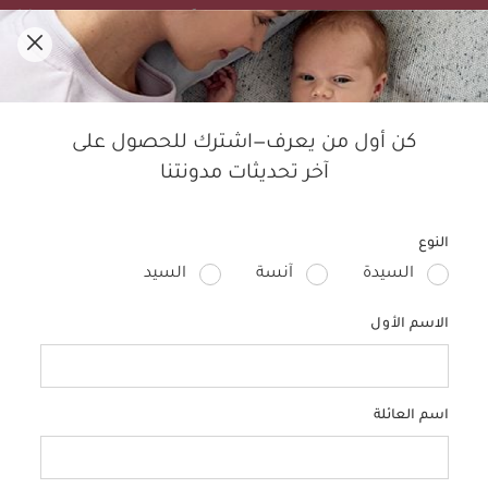
تنزيلات الصيف! تسوقي الأفضل مبيعًا بخصم لغاية 50%.
0
مدوّنة ماماز آند باباز
كن أول من يعرف—اشترك للحصول على
آخر تحديثات مدونتنا
النوم
الأطفال
التربية
الحمل
منتجات الأطفال
تصمي
النوع
السيدة
آنسة
السيد
الاسم الأول
اسم العائلة
الأطفال