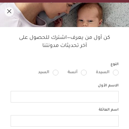
تنزيلات الصيف! تسوقي الأفضل مبيعًا بخصم لغاية 50%.
0
مدوّنة ماماز آند باباز
كن أول من يعرف—اشترك للحصول على
آخر تحديثات مدونتنا
النوم
الأطفال
التربية
الحمل
منتجات الأطفال
تصمي
النوع
السيدة
آنسة
السيد
الاسم الأول
اسم العائلة