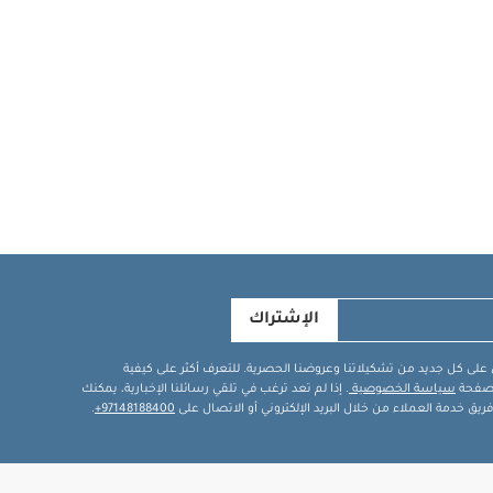
الإشتراك
في على كل جديد من تشكيلاتنا وعروضنا الحصرية. للتعرف أكثر على كيفية
ة صفحة
سياسة الخصوصية
. إذا لم تعد ترغب في تلقي رسائلنا الإخبارية، يمكنك
يق خدمة العملاء من خلال البريد الإلكتروني أو الاتصال على
97148188400+
.