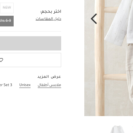
NEW
اختر بحجم:
دليل المقاسات
6-9 Months
6-9 Months
عرض المزيد
ملابس أطفال
Unisex
3 Piece Jacket, Bodysuit & Trouser Set