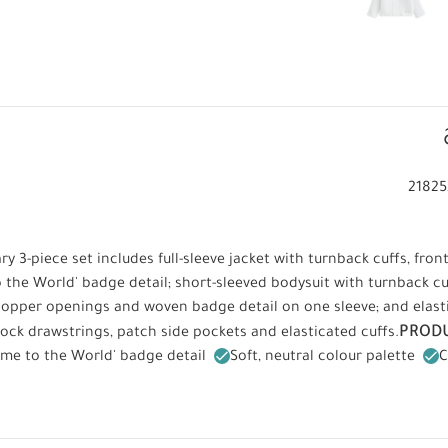
21825
y 3-piece set includes full-sleeve jacket with turnback cuffs, fro
the World' badge detail; short-sleeved bodysuit with turnback cu
popper openings and woven badge detail on one sleeve; and elas
PRODU
ock drawstrings, patch side pockets and elasticated cuffs.
me to the World' badge detail
Soft, neutral colour palette
C
POSITION :
WASHCARE/ ADVICE :
100% Cotton
40 degre
ol tumble dry
Cool iron
Do not dry clean
Wash dark colou
 يعجبك أيضاً:
طقم بيجاما قطعة واحدة عضوية بلون أبيض - 3 قطع