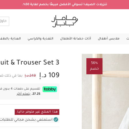
تنزيلات الصيف! تسوقي الأفضل مبيعًا بخصم لغاية 50%.
ت
ملابس أطفال
أثاث حضانة الأطفال
التغذية والكراسي
العناية بالطف
3 Piece Jacket, Bodysuit & Trouser Set
56%
خصم
109 د.إ
249 د.إ
بما في ذلك ضر
تقسيم على دفعات 4 بدون فوائد بقيمة
27.25.
يتعلم أكثر
هذا المنتج غير متوفر حاليا.
استمتعي بشحن مجاني للطلبات غير بال