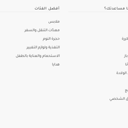
ا مساعدتك؟
أفضل الفئات
ملابس
معدّات التنقل والسفر
ررة
حجرة النوم
التغذية ولوازم التغيير
از
الاستحمام والعناية بالطفل
نا
هدايا
لولادة
ع
ق الشخصي