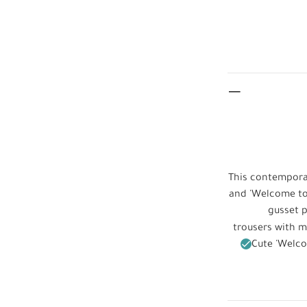
This contemporar
and 'Welcome to 
gusset 
trousers with m
Cute 'Welco
COM
one set
bleach
Co