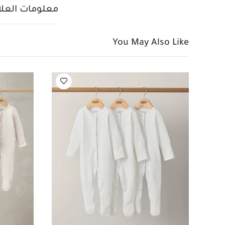
وزهور، 3 قطع
معلومات العلام
You May Also Like