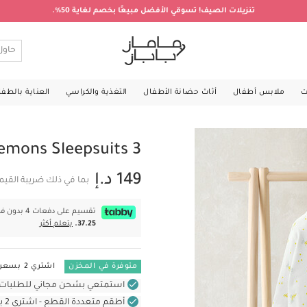
تنزيلات الصيف! تسوقي الأفضل مبيعًا بخصم لغاية 50%.
ت
ملابس أطفال
أثاث حضانة الأطفال
التغذية والكراسي
العناية بالطف
3 Pack Little Lemons Sleepsuits
149 د.إ
بما في ذلك ضريبة القيم
تقسيم على دفعات 4 بدون فوائد بقيمة
37.25.
يتعلم أكثر
متوفرة في المخزن
اشتري 2 بسعر 220 د.إ
استمتعي بشحن مجاني للطلبات غير بال
أطقم متعددة القطع - اشتري 2 بسعر 220 د.إ