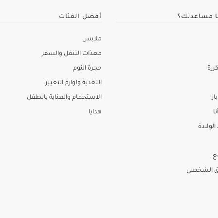
ا مساعدتك؟
أفضل الفئات
ملابس
معدّات التنقل والسفر
ررة
حجرة النوم
التغذية ولوازم التغيير
از
الاستحمام والعناية بالطفل
نا
هدايا
لولادة
ع
ق الشخصي