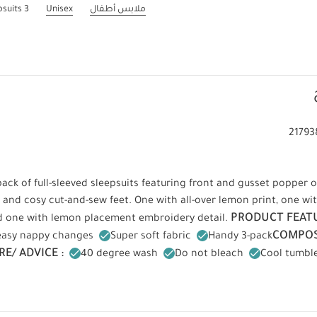
ملابس أطفال
Unisex
3 Pack Little Lemons Sleepsuits
21793
ack of full-sleeved sleepsuits featuring front and gusset popper 
 and cosy cut-and-sew feet. One with all-over lemon print, one wit
PRODUCT FEATU
d one with lemon placement embroidery detail.
COMPOS
 easy nappy changes
Super soft fabric
Handy 3-pack
E/ ADVICE :
40 degree wash
Do not bleach
Cool tumble
Wash dark colours seperately
Do not dry clean
قد يعجبك أ
 أبيض - 3 قطع
طقم بيجامة بنقشة توت (ثلاث قطع)
طقم بيجامة بطبعات مائية
ة بنقشة زهور وقوالب خشبية، 3 قطع
طقم بيجاما قطعة واحدة بياقة بيتر بان