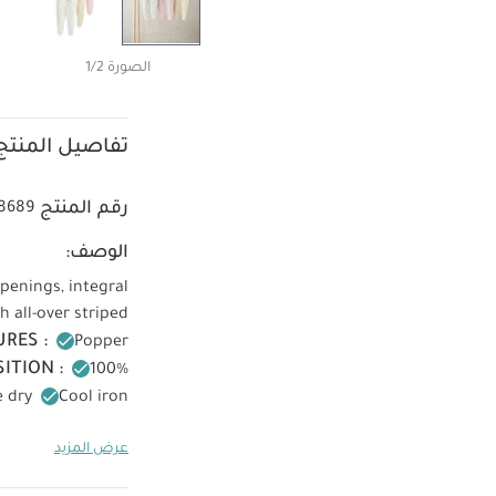
الصورة 1/2
تفاصيل المنتج
رقم المنتج
8689
الوصف:
openings, integral
h all-over striped
RES :
Popper
ITION :
100%
 dry
Cool iron
Iron on reverse
عرض المزيد
قطعة واحدة عضوية بلون
بيجاما لباس قطعة واحد