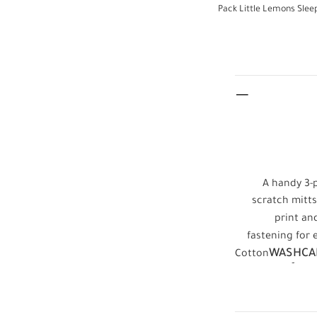
A handy 3-p
scratch mitts
print an
fastening for
WASHCAR
Cotton
يضاً:
طقم بيجاما
، 3 قطع
طقم
 ونقشة زهور برية