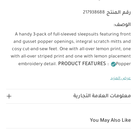
رقم المنتج
217938688
الوصف:
A handy 3-pack of full-sleeved sleepsuits featuring front
and gusset popper openings, integral scratch mitts and
cosy cut-and-sew feet. One with all-over lemon print, one
with all-over striped print and one with lemon placement
PRODUCT FEATURES :
embroidery detail.
Popper
fastening for easy nappy changes
Super soft fabric
عرض المزيد
COMPOSITION :
Handy 3-pack
100%
WASHCARE/ ADVICE :
Cotton
40 degree wash
Do
not bleach
Cool tumble dry
Cool iron
Do not dry
معلومات العلامة التجارية
clean
Wash dark colours seperately
Iron on reverse
قد يعجبك أيضاً:
طقم بيجاما قطعة واحدة عضوية بلون أبيض - 3
قطع
طقم بيجامة بنقشة توت (ثلاث قطع)
طقم بيجامة بطبعات مائية،
You May Also Like
3 قطع
طقم بيجاما لباس قطعة واحدة بنقشة زهور وقوالب خشبية، 3
قطع
طقم بيجاما قطعة واحدة بياقة بيتر بان ونقشة زهور برية وزهور، 3