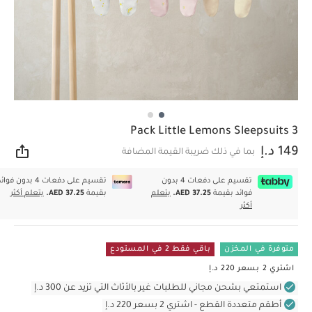
3 Pack Little Lemons Sleepsuits
149 د.إ
بما في ذلك ضريبة القيمة المضافة
مشار
تقسيم على دفعات 4 بدون
تقسيم على دفعات 4 بدون فوا
فوائد بقيمة
AED 37.25.
يتعلم
بقيمة
AED 37.25.
يتعلم أكثر
أكثر
متوفرة في المخزن
باقي فقط 2 في المستودع
اشتري 2 بسعر 220 د.إ
استمتعي بشحن مجاني للطلبات غير بالأثاث التي تزيد عن 300 د.إ
أطقم متعددة القطع - اشتري 2 بسعر 220 د.إ