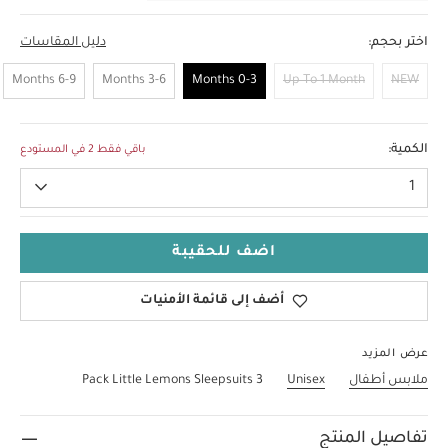
اختر بحجم:
دليل المقاسات
6-9 Months
3-6 Months
0-3 Months
Up To 1 Month
NEW
0-3 Months
الكمية:
باقي فقط 2 في المستودع
1
اضف للحقيبة
أضف إلى قائمة الأمنيات
عرض المزيد
ملابس أطفال
Unisex
3 Pack Little Lemons Sleepsuits
تفاصيل المنتج