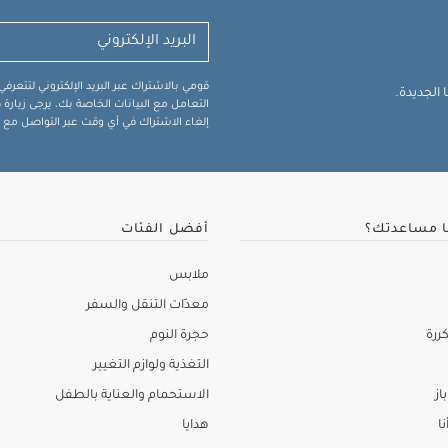
قومي بالاشتراك عبر البريد الإلكتروني لتتعر
الجديدة.
التعامل مع البيانات الخاصة بك، يرجى زيار
إلغاء الاشتراك في أي وقت عبر التواصل مع فر
ا مساعدتك؟
أفضل الفئات
ملابس
معدّات التنقل والسفر
ررة
حجرة النوم
التغذية ولوازم التغيير
از
الاستحمام والعناية بالطفل
نا
هدايا