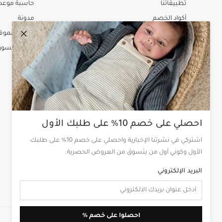
تطبيقاتنا
حاسبة موعد ا
أكواد الخصم
مدونة
برنامج المكافآت أمبر
خريطة الموق
خدمة التسو
الخدمات
التسوق الشخصي
احصلي على خصم 10% على طلبك الأول
حاسبة تاريخ الاستحقاق
بطاقة الهدايا
اشتركي في نشرتنا الإخبارية واحصلي على خصم 10% على طلبك
الأول وكوني أول من يتسوق من العروض الحصرية.
سياسة الشحن
استلام من المتجر
البريد الإلكتروني
توصيل في نفس اليوم
احصلوا على خصم %