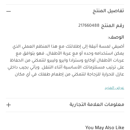
تفاصيل المنتج
رقم المنتج
217660488
الوصف:
أضيفي لمسة أنيقة إلى إطلالتك مع هذا المنظم العملي الذي
يمكن استخدامه وحده أو مع عربة الأطفال، فهو يتوافق مع
عربات الأطفال أوكارو وسترادا وايرو وليبرو لتتمكني من الحفاظ
على ترتيب مستلزماتك الأساسية أثناء التنقل. ويأتي بجيب داخلي
عازل للحرارة للزجاجة لتتمكني من إطعام طفلك في أي مكان
وحمالة مطاطية داخلية للحفاظ على الزجاجة في وضع مستقيم
عرض المزيد
وتجنب الانسكابات، إضافة إلى عدة جيوب عملية لحمل أغراضك
الأساسية. يمكنك استخدام المنظم مع عربة الأطفال عن طريق
تركيبه في الهيكل باستخدام حمالات حامل الأكواب أو استخدميه
معلومات العلامة التجارية
وحده كحقيبة أنيقة. كما يأتي بحمالة طويلة قابلة للإزالة لتتمكني
من حمله كحقيبة كروس. صنع من جلد صديق للبيئة بملمس
فائق النعومة ولون بيج رقيق وحلي معدنية بلون رمادي.
خصائص
You May Also Like