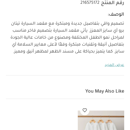
رقم المنتج
216575172
الوصف:
تصميم واقي بتفاصيل جديدة ومبتكرة مع مقعد السيارة تيتان
برو آي سايز المعزز. يأتي مقعد السيارة بتصميم فاخر مناسب
لمراحل نمو الطفل المختلفة ومصنوع من خامات عالية الجودة
بتفاصيل أنيقة وتقنيات مبتكرة وفقًا لأعلى معايير السلامة آي
سايز. كما يتميز بحياكة على مسند الظهر لمظهر أنيق ومميز.
حصل المقعد على تصنيف 4 نجوم في معايير السلامة من
عرض المزيد
شتيفتونج فارنتيست/إيه دي إي سي ليكون مقعد السيارة
المناسب للأعمار المختلفة الأكثر أمانًا من آي سايز في نتائج اختبار
خريف 2022 لتوفير أقصى الحماية للأطفال من 15 شهرًا حتى 12
عامًا.
لماذا تشترين هذا المنتج؟
نظام الحماية الجانبية
You May Also Like
من الصدمات بتقنية جي سيل
:
صمم مقعد تيتان برو آي سايز
وفقًا لأعلى معايير السلامة آي سايز لتوفير حماية فائقة من
الصدمات الجانبية. ويأتي
بتقنية جي سيل
وهي نظام أمان مدمج
مصمم خصيصًا لتوزيع قوة الصدمة بعيدًا عن الطفل لتجنب
حدوث الإصابات.
حزام أمان سهل التثبيت
:
يتميز بحزام أمان
بخمس نقاط أمان ومغناطيس على بطانة الكتف لسهولة وضع