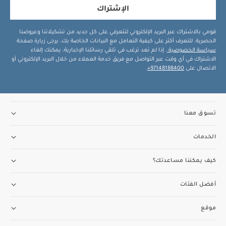
الإشتراك
قومي بالاشتراك عبر البريد الإلكتروني لتتعرفي على كل جديد من تشكيلاتنا وعروضنا
الحصرية. للتعرف أكثر على كيفية التعامل مع البيانات الخاصة بك، يرجى زيارة صفحة
سياسة الخصوصية
. إذا لم تعد ترغب في تلقي رسائلنا الإخبارية، يمكنك إلغاء
الاشتراك في أي وقت عبر التواصل مع فريق خدمة العملاء من خلال البريد الإلكتروني أو
الاتصال على
97148188400+
.
تسوق معنا
الخدمات
كيف يمكننا مساعدتك؟
أفضل الفئات
موقع