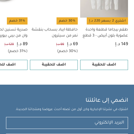
اشتري 2 بسعر 220 د.إ
30% خصم
31% خصم
طقم بيجاما قطعة واحدة
حافظة ايباد بسحاب بنقشة
صدرية تسنين لحم
عضوية بلون أبيض - 3 قطع
نمر من سيترون
وان من بيبي بيور
149 د.إ
69 د.إ
89 د.إ
99 د.إ
129 د.إ
(30% خصم)
(31% خصم)
اضف للحقيبة
اضف للحقيبة
اضف للحق
انضمي إلى عائلتنا
اشترك في نشرتنا الإخبارية وكن أول من تصله أحدث عروضنا ومنتجاتنا الجديدة.