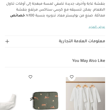
بنقشة غابة وأحرف جديدة تضفي لمسة مبهجة إلى أوقات تناول
الطعام. يمكن تنسيقه مع كرسي سناكس مرتفع بنقشة
مماثلة. صنع من بوليستر معاد تدويره بنسبة 100%.
خصائص
المنتج:
يتميز بمجموعة متنوعة من النقشات الأنيقة التي تتناسق
عرض المزيد
مع تشكيلة كراسي سناكس المرتفعة من ماماز وباباز
تنظيف
بالمسح لسهولة التنظيف بعد تناول الطعام
متوافق مع جميع
أنواع الكراسي المرتفعة
يتميز بمجموعة متنوعة من النقشات
معلومات العلامة التجارية
الأنيقة التي تتناسق مع تشكيلة كراسي سناكس المرتفعة من
ماماز وباباز
تنظيف بالمسح لسهولة التنظيف بعد تناول
الطعام
تصميم سهل الطي بحجم صغير مناسب للسفر
متوافق
You May Also Like
مع جميع أنواع الكراسي المرتفعة
أبعاد المنتج:
١٤٠ سم × ١٢٠ سم
وزن المنتج:
٠.٢٨ كجم
قد يعجبك أيضاً:
طقم بيجاما قطعة واحدة عضوية بلون
أبيض - 3 قطع
حافظة ايباد بسحاب بنقشة نمر من سيترون
صدرية
تسنين لحمالة أطفال وان من بيبي بيورن
خشخيشة صغيرة بتصميم
الأسد ليني
حلقة تسنين دائرية بتصميم الزرافة صوفي من مجموعة سو
بيور