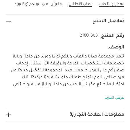
الهدايا والألعاب
ألعاب الأطفال
مفرش لعب - ويلكم تو ذا ورلد
تفاصيل المنتج
رقم المنتج
216013031
الوصف:
تتميز مجموعة هدايا وألعاب ويلكم تو ذا وورلد من ماماز وباباز
بتصميمات الشخصيات المرحة والرقيقة التي ستنال إعجاب
صغيركم على الفور. صممت هذه المجموعة الأفضل مبيعًا من
فرو صناعي ناعم لتمنح طفلك ملمسًا فاخرًا ورقيقًا أثناء
احتضانها.
صنع مفرش اللعب من ماماز وباباز من فرو صناعي
فاخر وفائق النعومة ويتميز بحافة صدفية حول القاعدة وحلقة
عرض المزيد
خارجية لحماية الطفل أثناء اللعب. يتميز بقوسين ألعاب قابلين
للإزالة و4 ألعاب لينة معلقة وقابلة للإزالة على شكل أسد وزيبرا
وفيل وقرد بخشخيشة ولعبة صرير لتحفيز حواس الطفل. كما
معلومات العلامة التجارية
يأتي بلعبة فيل ناعمة بأصوات خشخشة ومرآة للتفاعل مع لعبة
الانعكاس لأوقات الاستلقاء على البطن.
خصائص