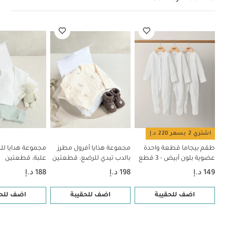
اشتري 2 بسعر 220 د.إ
طقم بيجاما قطعة واحدة
مجموعة هذايا أفرول مطرز
مجموعة هدايا لل
عضوية بلون أبيض - 3 قطع
بالدب تيدي للرضع، قطعتين
علبة، قطعتين
149 د.إ
198 د.إ
188 د.إ
اضف للحقيبة
اضف للحقيبة
اضف للحق