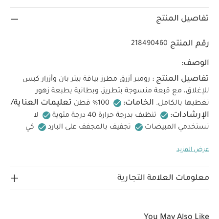
تفاصيل المنتج
رقم المنتج
218490460
الوصف:
تفاصيل المنتج :
رومبر أزرق مطرز بياقة بيتر بان وأزرار كبس
للإغلاق، مع قبعة منسوجة بتطريز، وبطانية بطبعة زهور
الخامات:
تعليمات العناية/
تغطيها بالكامل.
100% قطن
الإرشادات:
تنظيف بدرجة حرارة 40 درجة مئوية
لا
تستخدمي المبيضات
تجفيف بالمجفف على البارد
كي
بدرجة حرارة باردة
لا تستخدمي التنظيف الجاف
تنظف
عرض المزيد
تعليمات السلامة وتحذيرات:
الألوان الداكنة بشكل منفصل
تحفظ بعيدًا عن النار
قد يعجبك أيضاً:
طقم بيجاما قطعة
واحدة عضوية بلون أبيض - 3 قطع
مجموعة هذايا أفرول مطرز بالدب تيدي
معلومات العلامة التجارية
للرضع، قطعتين
مجموعة هدايا للرضع مع علبة، قطعتين
سلة هدايا
للرضع - مجموعة ملابس داكلينج ‏وبطانية منسوجة
مجموعة حقيبة
حفاظات نابي كادي وطقم بيجامة بنقشة أوراق أشجار، 5 قطع
You May Also Like