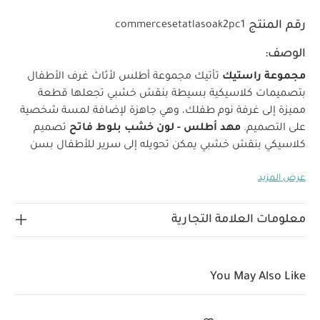
رقم المنتج
commercesetatlasoak2pc1
الوصف:
مجموعة راستيك
تأتيك مجموعة أطلس لأثاث غرف الأطفال
بتصميمات كلاسيكية بسيطة بنقش خشبي تجعلها قطعة
مميزة إلى غرفة نوم طفلك، وهي جاهزة لإضافة لمسة شخصية
على التصميم.
مهد أطلس - لون خشب بلوط فاتح
تصميم
كلاسيكي بنقش خشبي
يمكن تحويله إلى سرير للأطفال بسن
المشي حتى عمر 4 سنوات
يأتي بقاعدة قابلة للتعديل إلى 3
عرض المزيد
ارتفاعات للمهد، مما يمكنك من وضع طفلك فيه بسهولة
لماذا تشترين هذا المنتج؟
تصميم كلاسيكي بنقش خشبي
كلاسيكي
يمكن تحويله إلى سرير للأطفال بسن المشي حتى عمر
معلومات العلامة التجارية
4 سنوات
قاعدة قابلة للتعديل إلى 3 وضعيات ارتفاع لسهولة
وضع طفلك على المهد
العمر المناسب:
منذ الولادة وحتى 4
أعوام تقريبًا
الطلاء واللون:
مغلف برقائق لامعة، خشب بلوط
You May Also Like
فاتح
الخامات:
ألواح خشب صناعي
تعليمات العناية:
التنظيف
بالمسح بقطعة قماش مبللة
الفرشة غير مرفقة:
تصميم
يتلاءم مع مقاس أي فرشة مهد من ماماز وباباز: الطول: 140 ×