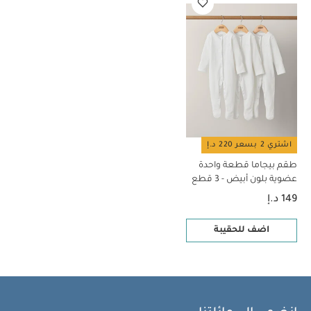
العرض: 70 × العمق: 10 سم
خزانة أطلس - لون خشب بلوط
فاتح
تصميم كلاسيكي بنقش خشبي
قضيبان قابلان للإزالة
لتتمكني من وضع ملابس الأطفال أو البالغين
تصميم صغير
مثالي لغرف الأطفال بمساحات محدودة
العمر المناسب:
منذ
الولادة
الأبعاد:
الارتفاع: 182 × العرض: 85 × العمق: 53 سم
تقريبًا
قد يعجبك أيضاً:
طقم بيجاما قطعة واحدة عضوية بلون أبيض
- 3 قطع
اشتري 2 بسعر 220 د.إ
طقم بيجاما قطعة واحدة
عضوية بلون أبيض - 3 قطع
149 د.إ
اضف للحقيبة