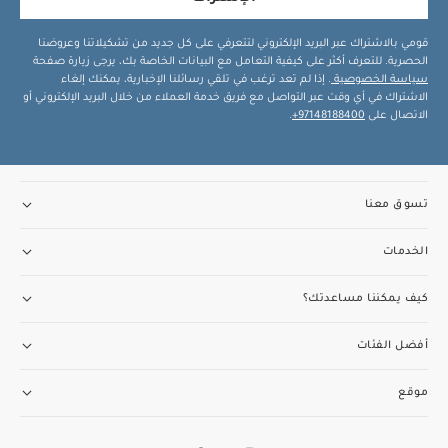
قومي بالاشتراك عبر البريد الإلكتروني لتتعرفي على كل جديد من تشكيلاتنا وعروضنا
الحصرية. للتعرف أكثر على كيفية التعامل مع البيانات الخاصة بك، يرجى زيارة صفحة
سياسة الخصوصية
. إذا لم تعد ترغب في تلقي رسائلنا الإخبارية، يمكنك إلغاء
الاشتراك في أي وقت عبر التواصل مع فريق خدمة العملاء من خلال البريد الإلكتروني أو
الاتصال على
97148188400+
.
تسوق معنا
الخدمات
كيف يمكننا مساعدتك؟
أفضل الفئات
موقع