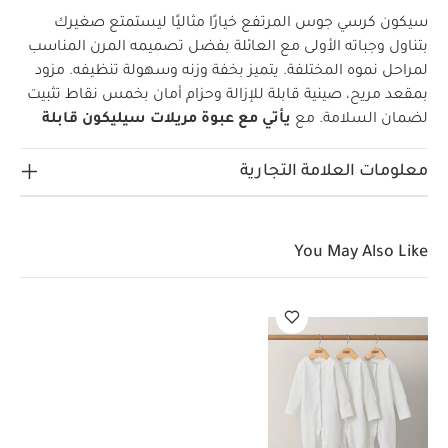
سيكون كرسي جوس المرتفع خيارًا مثاليًا ليستمتع صغيرك
بتناول وجباته الأولى مع العائلة بفضل تصميمه المرن المناسب
لمراحل نموه المختلفة. يتميز بخفة وزنه وسهولة تنظيفه. مزود
بمقعد مريح، صينية قابلة للإزالة وحزام أمان بخمس نقاط تثبيت
لضمان السلامة.
مع
يأتي مع عبوة مريلات سيليكون قابلة
للتعديل
بتصميم عملي لالتقاط الانسكابات خلال أوقات تناول
الطعام. مصنوعة سيليكون آمن على المواد الغذائية وحاصل على
معلومات العلامة التجارية
اعتماد LFGB ويتميز بالمتانة ومقاومة الروائح والطعم. آمنة
للوضع في غسالة الأطباق، أحدها بلون وردي سادة وأخرى
بنقشة توت.
تتضمن هذه المجموعة:
مريلات سيليكون (عبوة من
You May Also Like
قطعتين) - لون محايد منقط
كرسي جوس مرتفع - رمادي باهت
مفرش مجاني للحماية من الانسكابات
كرسي جوس مرتفع - رمادي باهت:
صُمم كرسي جوس المرتفع ليتناسب مع مراحل نمو طفلك
المختلفة ويمكن تحويله بسهولة إلى كرسي أطفال، مما يجعله
مثاليًا منذ الفطام وحتى مرحلة الطفولة المبكرة. خفيف الوزن
وسهل الحمل مع مقابض مدمجة كما يمتاز بجماليات أنيقة
لتناسب أي منزل. مريح وآمن وسهل التنظيف، مما يجعل أوقات