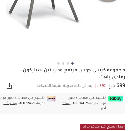
مجموعة كرسي جوس مرتفع ومريلتين سيليكون -
رمادي باهت
699 د.إ
897 د.إ
بما في ذلك ضريبة القيمة المضافة
مشار
تقسيم على دفعات 4 بدون
تقسيم على دفعات 4 بدون فوا
فوائد بقيمة
AED 174.75.
يتعلم
بقيمة
AED 174.75.
يتعلم أكثر
أكثر
هذا المنتج غير متوفر حاليا.