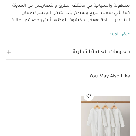
بسهولة وانسيابية في مختلف الطرق والتضاريس في المدينة.
كما تأتي بمقعد مريح ومبطن يأخذ شكل الجسم لضمان
الشعور بالراحة وهيكل مكشوف لمظهر أنيق وخصائص عالية
الأداء مناسبة لجميع المواسم والأعمار والمراحل العمرية.
عرض المزيد
ويمكن استخدام عربة فاردو منذ الولادة.
استمتع بخصومات
رائعة مع هذه المجموعة الخاصة والحصرية المصممة لتوفر لك
أفضل جودة وسعر.
معلومات العلامة التجارية
تتضمن المجموعة:
عربة أطفال فاردو
مهد فاردو محمول
بطانة ميموري فوم
حامل أكواب
منظم خاص بعربة أطفال
You May Also Like
عربة أطفال فاردو
هيكل خفيف الوزن بإمكانية الطي بيد واحدة وعجلات كبيرة
مناسبة للسير على الطرق شبه الوعرة. تتيمز عربة أطفال فاردو
ستورم بتفاصيل بلون رمادي ونسيج بوليستر ناعم معاد تدويره
مع تفاصيل ممزقة ومخيطة على المقعد بهيكل أسود للمسة
نهائية عصرية.