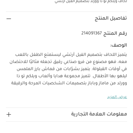
لحاف ويلكم تو ذا وورلد بتصميم الفيل آرتشي
تفاصيل المنتج
رقم المنتج
214091367
الوصف:
يتميز اللحاف بتصميم الفيل آرتشي ليستمتع الطفل باللعب
معه، فهو مصنوع من فرو صناعي رقيق تجعله مثاليًا للاحتضان
في أوقات القيلولة. يتميز بشرّابات من قماش بارز الملمس
ليلهو بها الأطفال.
تتميز مجموعة هدايا وألعاب ويلكم تو ذا
وورلد من ماماز وباباز بتصميمات الشخصيات المرحة والرقيقة
التي ستنال إعجاب صغيركم على الفور. صممت هذه المجموعة
عرض المزيد
الأفضل مبيعًا من فرو صناعي ناعم لتمنح طفلك ملمسًا فاخرًا
ورقيقًا أثناء احتضانها. تأتي قطع المجموعة بألوان بيضاء ناصعة
ورمادية فاتحة ويزينها لمسات بألوان مميزة لتكون إضافة
معلومات العلامة التجارية
عصرية ومفعمة بالحيوية على مجموعة الألعاب اللينة التقليدية.
خصائص المنتج
تصميم من فرو صناعي فاخر مثالي