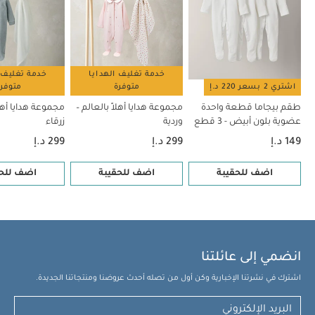
خدمة تغليف الهدايا
خدمة تغليف 
اشتري 2 بسعر 220 د.إ
متوفرة
متوفر
طقم بيجاما قطعة واحدة
مجموعة هدايا أهلاً بالعالم –
مجموعة هدايا أهلا
عضوية بلون أبيض - 3 قطع
وردية
زرقاء
149 د.إ
299 د.إ
299 د.إ
اضف للحقيبة
اضف للحقيبة
اضف للحق
انضمي إلى عائلتنا
اشترك في نشرتنا الإخبارية وكن أول من تصله أحدث عروضنا ومنتجاتنا الجديدة.