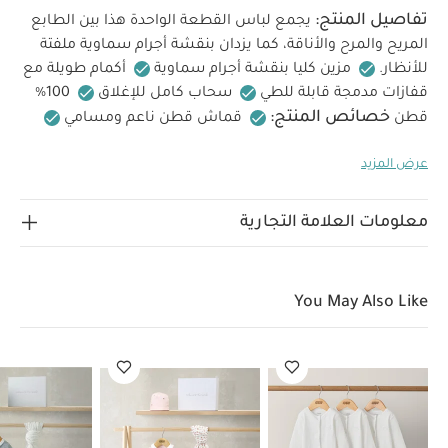
تفاصيل المنتج:
يجمع لباس القطعة الواحدة هذا بين الطابع
المريح والمرح والأناقة، كما يزدان بنقشة أجرام سماوية ملفتة
للأنظار.
مزين كليا بنقشة أجرام سماوية
أكمام طويلة مع
قفازات مدمجة قابلة للطي
سحاب كامل للإغلاق
100%
خصائص المنتج:
قطن
قماش قطن ناعم ومسامي
تصميم رائع بنقشة أجرام سماوية
سحاب كامل لسهولة
عرض المزيد
الخامات:
تعليمات العناية/
الارتداء
100% قطن
الإرشادات:
غسيل على 40 درجة مئوية
لا تستخدم
المبيضات
تجفيف بالمجفف على درجة منخفضة
كي على
معلومات العلامة التجارية
درجة منخفضة
لا تستخدم التنظيف الجاف
اغسل الألوان
تعليمات السلامة وتحذيرات:
الداكنة بشكل منفصل
يُحفظ بعيدًا عن النار
قد يعجبك أيضاً:
طقم بيجاما قطعة واحدة
You May Also Like
عضوية بلون أبيض - 3 قطع
مجموعة هدايا أهلاً بالعالم – وردية
مجموعة
هدايا أهلاً بالعالم – زرقاء
مجموعة هذايا أفرول مطرز بالدب تيدي للرضع،
قطعتين
مجموعة هدايا للرضع مع علبة، قطعتين