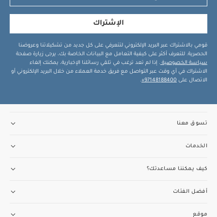
الإشتراك
قومي بالاشتراك عبر البريد الإلكتروني لتتعرفي على كل جديد من تشكيلاتنا وعروضنا
الحصرية. للتعرف أكثر على كيفية التعامل مع البيانات الخاصة بك، يرجى زيارة صفحة
سياسة الخصوصية
. إذا لم تعد ترغب في تلقي رسائلنا الإخبارية، يمكنك إلغاء
الاشتراك في أي وقت عبر التواصل مع فريق خدمة العملاء من خلال البريد الإلكتروني أو
الاتصال على
97148188400+
.
تسوق معنا
الخدمات
كيف يمكننا مساعدتك؟
أفضل الفئات
موقع