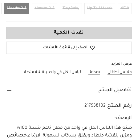
3-6 Months
0-3 Months
Tiny Baby
Up To 1 Month
NEW
3-6 Months
نفدت الكمية
أضف إلى قائمة الأمنيات
عرض المزيد
ملابس أطفال
Unisex
لباس الكل في واحد بنقشة منطاد
تفاصيل المنتج
رقم المنتج
217938102
الوصف:
صنع هذا اللباس الكل في واحد من قطن ناعم بنسبة 100‏‏%‏‏
خصائص
ومزين بنقشة منطاد ويغلق بسحّاب لسهولة الارتداء.