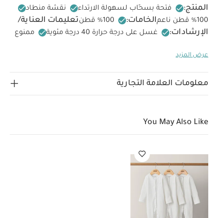
المنتج:
فتحة بسحّاب لسهولة الارتداء
نقشة منطاد
الخامات:
تعليمات العناية/
100‏‏%‏‏ قطن
الإرشادات:
غسل على درجة حرارة 40 درجة مئوية
ممنوع
استخدام المبيضات
تجفيف على درجة حرارة منخفضة
كيّ
عرض المزيد
على درجة حرارة منخفضة
ممنوع التنظيف الجاف
تغسل
الألوان الداكنة على حدة
كيّ على الجانب الداخلي
قد يعجبك
أيضاً:
طقم بيجاما قطعة واحدة عضوية بلون أبيض - 3 قطع
معلومات العلامة التجارية
You May Also Like