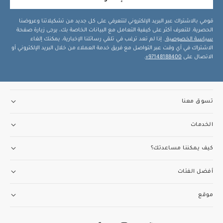
قومي بالاشتراك عبر البريد الإلكتروني لتتعرفي على كل جديد من تشكيلاتنا وعروضنا
الحصرية. للتعرف أكثر على كيفية التعامل مع البيانات الخاصة بك، يرجى زيارة صفحة
سياسة الخصوصية
. إذا لم تعد ترغب في تلقي رسائلنا الإخبارية، يمكنك إلغاء
الاشتراك في أي وقت عبر التواصل مع فريق خدمة العملاء من خلال البريد الإلكتروني أو
الاتصال على
97148188400+
.
تسوق معنا
الخدمات
كيف يمكننا مساعدتك؟
أفضل الفئات
موقع