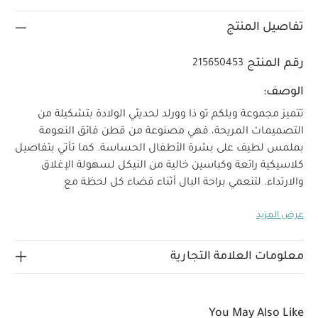
تفاصيل المنتج
رقم المنتج
215650453
الوصف:
تتميز مجموعة ويلكم تو ذا وورلد لحديثي الولادة بتشكيلة من
التصميمات المريحة، فهي مصنوعة من قطن فائق النعومة
بملمس لطيف على بشرة الأطفال الحساسة. كما تأتي بتفاصيل
كلاسيكية رائعة وكباسين خالية من النيكل لسهولة الإغلاق
والارتداء. لتنعمي براحة البال أثناء قضاء كل لحظة مع
صغيرك.
سيحظى صغيرك بإطلالة مريحة مع هذا اللباس الكل
عرض المزيد
في واحد طويل الأكمام المصنوع من قطن عضوي ناعم، ويأتي
لماذا تشتري هذا
بسحّاب في الأمام لسهولة الارتداء والتغيير.
المنتج:
معلومات العلامة التجارية
تصميم مصنوع من قطن مستدام وخالٍ من المواد الكيميائية
تصميم سهل الارتداء بسحّاب في الأمام
أكمام طويلة
بتصميم مثالي للأيام الباردة
قد يعجبك أيضاً:
طقم بيجاما قطعة
You May Also Like