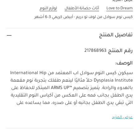
عرض المزيد
Love to Dream
أثاث حضانة الأطفال
لوازم النوم
كيس نوم سوادل من لوف تو دريم - أبيض كريمي 3–6 أشهر
تفاصيل المنتج
رقم المنتج
217868963
الوصف:
سيكون كيس النوم سوادل اب المعتمد من International Hip
Dysplasia Institute حلاً مثاليًا لينعم طفلك بتجربة نوم مفعمة
بالهدوء والراحة. يتميز بتصميم ARMS UP™‎ المبتكر للحفاظ على
يدي الطفل بجانب فمه على العكس من أكياس النوم التقليدية
التي تبقي يدي الطفل بجانبه أو على صدره، مما يساعده على
الشعور بالهدوء لتحصل العائلة بالكامل على فترة نوم مريحة.
عرض المزيد
لماذا تشترين هذا المنتج:
ينتشر أسلوب لف الطفل منذ
وقت طويل لمساعدته في منع الحركات المفاجئة، إلا أن الإبقاء
على يدي الطفل بجانبه أو على الصدر بالقوة تؤدي لمنع حركتين