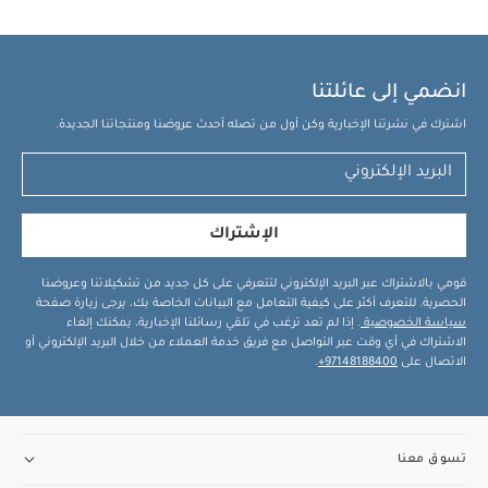
به لدعم صحة الأرداف
سحّاب مزدوج لسهولة التغيير
لا
يحتوي على طبقات إضافية يمكن للطفل التخلص منها أثناء
النوم
متوفر بثلاثة مقاسات: حديثي الولادة، صغير، متوسط
انضمي إلى عائلتنا
الخامات:
إيلاستين
اشترك في نشرتنا الإخبارية وكن أول من تصله أحدث عروضنا ومنتجاتنا الجديدة.
مواصفات المنتج:
يرجى مراجعة دليل المقاسات المرفق مع صور المنتجات.
الإشتراك
تعليمات العناية/الإرشادات:
يغسل قبل أول استخدام
يغلق السحّاب قبل الغسل
غسل لطيف في الغسالة
قومي بالاشتراك عبر البريد الإلكتروني لتتعرفي على كل جديد من تشكيلاتنا وعروضنا
بالماء الدافئ داخل كيس غسيل مع ألوان مماثلة
يعاد إلى
الحصرية. للتعرف أكثر على كيفية التعامل مع البيانات الخاصة بك، يرجى زيارة صفحة
سياسة الخصوصية
. إذا لم تعد ترغب في تلقي رسائلنا الإخبارية، يمكنك إلغاء
شكله الطبيعي بعد الغسل وقبل التجفيف
تجفيف على درجة
الاشتراك في أي وقت عبر التواصل مع فريق خدمة العملاء من خلال البريد الإلكتروني أو
حرارة منخفضة
يجفف أي تصميم بمعدل دفء 2.5 أو أكثر على
الاتصال على
97148188400+
.
الوجه الداخلي في الدورة الثانية للتجفيف سريعًا
كيّ على درجة
حرارة متوسطة عند الحاجة
يغسل مباشرة بعد كل استخدام
تجنبي النقع أو استخدام المبيضات أو كيّ السحّاب أو
التنظيف الجاف
قد يعجبك أيضاً:
طقم بيجاما قطعة واحدة عضوية
تسوق معنا
بلون أبيض - 3 قطع
كيس نوم سوادل أب للمرحلة الانتقالية بلون رمادي