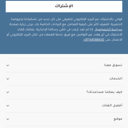
الإشتراك
قومي بالاشتراك عبر البريد الإلكتروني لتتعرفي على كل جديد من تشكيلاتنا وعروضنا
الحصرية. للتعرف أكثر على كيفية التعامل مع البيانات الخاصة بك، يرجى زيارة صفحة
سياسة الخصوصية
. إذا لم تعد ترغب في تلقي رسائلنا الإخبارية، يمكنك إلغاء
الاشتراك في أي وقت عبر التواصل مع فريق خدمة العملاء من خلال البريد الإلكتروني أو
الاتصال على
97148188400+
.
تسوق معنا
الخدمات
كيف يمكننا مساعدتك؟
أفضل الفئات
موقع