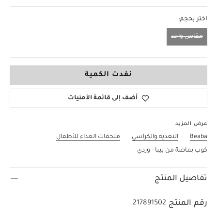
اختر بحجم:
مقاس واحد
مقاس واحد
نفدت الكمية
أضف إلى قائمة الأمنيات
عرض المزيد
Beaba
التغذية والكراسي
ملحقات الغذاء للأطفال
كوب بماصة من بيبا - وردي
تفاصيل المنتج
رقم المنتج
217891502