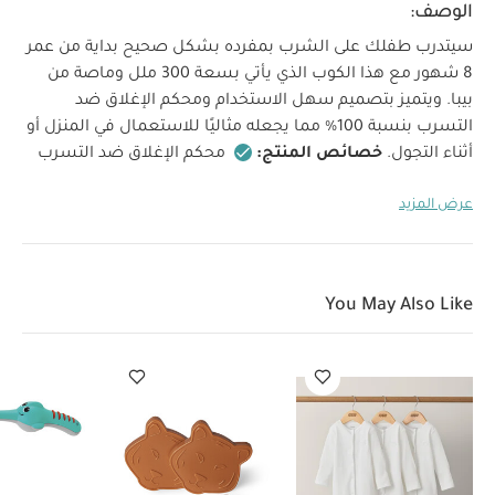
الوصف:
سيتدرب طفلك على الشرب بمفرده بشكل صحيح بداية من عمر
8 شهور مع هذا الكوب الذي يأتي بسعة 300 ملل وماصة من
بيبا. ويتميز بتصميم سهل الاستخدام ومحكم الإغلاق ضد
التسرب بنسبة 100% مما يجعله مثاليًا للاستعمال في المنزل أو
أثناء التجول.
خصائص المنتج:
محكم الإغلاق ضد التسرب
بنسبة 100% (حتى إذا كان الغطاء مفتوحًا) للاستعمال في
عرض المزيد
المنزل أو أثناء التجول
تصميم سهل الفتح: غطاء منزلق
لإخراج الماصة وإدخالها بسهولة
تصميم صحي يحمي
الماصة عتد إغلاق الغطاء المنزلق
مقابض قابلة للإزالة
لسهولة الإمساك بالكوب في البداية ويمكن إزالته حسب حاجة
You May Also Like
الطفل
تصميم مانع للتسرب: مزود بصمام وغطاء محكم
الإغلاق لمنع التسرب سواء كان مفتوحًا أو مغلقًا
تصميم
سهل التنظيف وقابل للفك بالكامل يوصى بالغسل يدويًا
تشمل:
كوب بماصة
مواصفات المنتج:
العمر المناسب:
من 8 شهور فأكثر
السعة:
300 ملل
قد