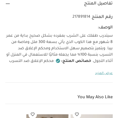
تفاصيل المنتج
رقم المنتج
217891814
الوصف:
سيتدرب طفلك على الشرب بمفرده بشكل صحيح بداية من عمر
8 شهور مع هذا الكوب الذي يأتي بسعة 300 ملل وماصة من
بيبا. ويتميز بتصميم سهل الاستخدام ومحكم الإغلاق ضد
التسرب بنسبة 100% مما يجعله مثاليًا للاستعمال في المنزل أو
أثناء التجول.
خصائص المنتج:
محكم الإغلاق ضد التسرب
بنسبة 100% (حتى إذا كان الغطاء مفتوحًا) للاستعمال في
عرض المزيد
المنزل أو أثناء التجول
تصميم سهل الفتح: غطاء منزلق
لإخراج الماصة وإدخالها بسهولة
تصميم صحي يحمي
الماصة عتد إغلاق الغطاء المنزلق
مقابض قابلة للإزالة
لسهولة الإمساك بالكوب في البداية ويمكن إزالته حسب حاجة
You May Also Like
الطفل
تصميم مانع للتسرب: مزود بصمام وغطاء محكم
الإغلاق لمنع التسرب سواء كان مفتوحًا أو مغلقًا
تصميم
سهل التنظيف وقابل للفك بالكامل يوصى بالغسل يدويًا