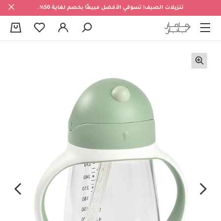
تنزيلات الصيف! تسوقي الأفضل مبيعًا بخصم لغاية 50%.
0
F
u
l
l
s
c
r
e
e
n