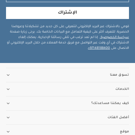
الإشتراك
قومي بالاشتراك عبر البريد الإلكتروني لتتعرفي على كل جديد من تشكيلاتنا وعروضنا
الحصرية. للتعرف أكثر على كيفية التعامل مع البيانات الخاصة بك، يرجى زيارة صفحة
سياسة الخصوصية
. إذا لم تعد ترغب في تلقي رسائلنا الإخبارية، يمكنك إلغاء
الاشتراك في أي وقت عبر التواصل مع فريق خدمة العملاء من خلال البريد الإلكتروني أو
الاتصال على
97148188400+
.
تسوق معنا
الخدمات
كيف يمكننا مساعدتك؟
أفضل الفئات
موقع