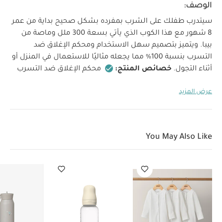
الوصف:
سيتدرب طفلك على الشرب بمفرده بشكل صحيح بداية من عمر
8 شهور مع هذا الكوب الذي يأتي بسعة 300 ملل وماصة من
بيبا. ويتميز بتصميم سهل الاستخدام ومحكم الإغلاق ضد
التسرب بنسبة 100% مما يجعله مثاليًا للاستعمال في المنزل أو
أثناء التجول.
خصائص المنتج:
محكم الإغلاق ضد التسرب
بنسبة 100% (حتى إذا كان الغطاء مفتوحًا) للاستعمال في
عرض المزيد
المنزل أو أثناء التجول
تصميم سهل الفتح: غطاء منزلق
لإخراج الماصة وإدخالها بسهولة
تصميم صحي يحمي
الماصة عتد إغلاق الغطاء المنزلق
مقابض قابلة للإزالة
لسهولة الإمساك بالكوب في البداية ويمكن إزالته حسب حاجة
You May Also Like
الطفل
تصميم مانع للتسرب: مزود بصمام وغطاء محكم
الإغلاق لمنع التسرب سواء كان مفتوحًا أو مغلقًا
تصميم
سهل التنظيف وقابل للفك بالكامل يوصى بالغسل يدويًا
تشمل:
كوب بماصة
مواصفات المنتج:
العمر المناسب:
من 8 شهور فأكثر
السعة:
300 ملل
قد