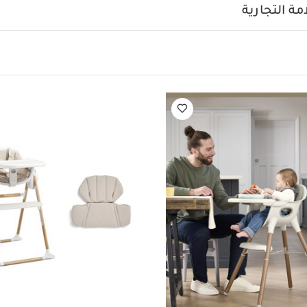
للحفاظ على سلامته
لا يتسبب في خدش الأرضيات الخشبية بفضل حواف
ة التجارية
بك أيضاً:
طقم بيجاما قطعة واحدة عضوية بلون أبيض - 3 قطع
كرسي جوس مر
إينو ووسادة - كشمير
كرسي سناكس مرتفع - نقشة غابة وأحرف
جهاز طهي طعا