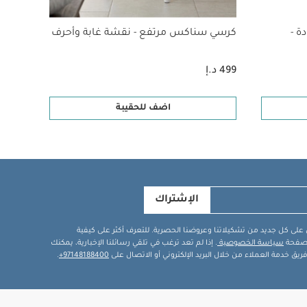
30% خصم
ة -
كرسي سناكس مرتفع - نقشة غابة وأحرف
في 1 باللون الأبيض
499 د.إ
699 د.إ
اضف للحقيبة
الإشتراك
في على كل جديد من تشكيلاتنا وعروضنا الحصرية. للتعرف أكثر على كيفية
ة صفحة
سياسة الخصوصية
. إذا لم تعد ترغب في تلقي رسائلنا الإخبارية، يمكنك
يق خدمة العملاء من خلال البريد الإلكتروني أو الاتصال على
97148188400+
.