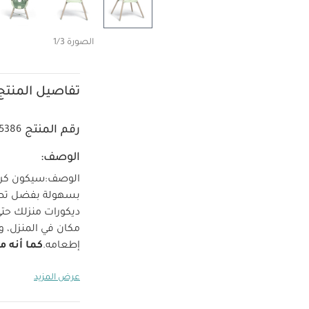
الصورة 1/3
تفاصيل المنتج
رقم المنتج
5386
الوصف:
الوصف:
سيكون كرسي
بسهولة بفضل تصميم
ديكورات منزلك حت
مكان في المنزل، و
إطعامه.
كما أنه متواف
المنتج
تصميم خفي
عرض المزيد
أثناء الجلوس
صينية
الأطباق لسهولة ا