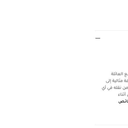
 العائلة
مثالية إلى
ن نقله في أي
ثناء
ئص
الطفل بالراحة
 في غسالة
لكرسي أطفال
حزام