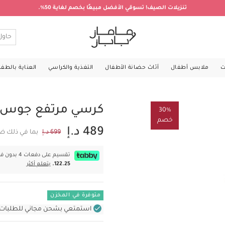
تنزيلات الصيف! تسوقي الأفضل مبيعًا بخصم لغاية 50%.
ت
ملابس أطفال
أثاث حضانة الأطفال
التغذية والكراسي
العناية بالطف
كرسي مرتفع جوس 
30%
خصم
489 د.إ
699 د.إ
بما في ذلك ضر
تقسيم على دفعات 4 بدون فوائد بقيمة
122.25.
يتعلم أكثر
متوفرة في المخزن
استمتعي بشحن مجاني للطلبات غير بال