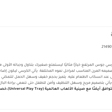
21490
 جوس المرتفع خيارًا مثاليًا ليستمتع صغيرك بتناول وجباته الأولى مع
ه المرن المناسب لمراحل نموه المختلفة. يأتي الكرسي ليكون إضافة 
ى عند انسكاب الطعام عليه. يتميز بحجم خفيف وسهل الحمل لتتمكني م
يأتي بتصميم مريح وسهل التنظيف وآمن للطفل حتى تنعمي براحة البال أ
ق أيضًا مع صينية الألعاب العالمية (Universal Play Tray).
خصا
ف وسهل الحمل مزود بمقابض مدمجة للحمل
مسند قدم لضمان شعور 
 قابلة للإزالة لتتمكني من إطعام طفلك على المائدة
صينية آمنة للوضع
لتنظيف
أرجل سهلة التركيب ودعامة بين الساقين قابلة للإزالة لتحويله 