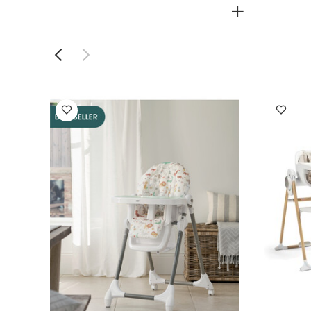
 الأرجل
تفع - كرواسون
م تومي تيبي كويك