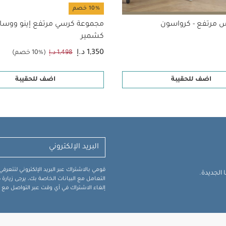
10% خصم
مرتفع - كرواسون
مجموعة كرسي مرتفع إينو ووساد
كشمير
1,350 د.إ
1,498 د.إ
(10% خصم)
اضف للحقيبة
اضف للحقيبة
قومي بالاشتراك عبر البريد الإلكتروني لتتعر
الجديدة.
التعامل مع البيانات الخاصة بك، يرجى زيار
إلغاء الاشتراك في أي وقت عبر التواصل مع فر