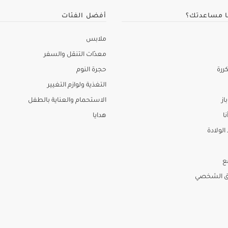
ا مساعدتك؟
أفضل الفئات
ملابس
معدّات التنقل والسفر
ررة
حجرة النوم
التغذية ولوازم التغيير
از
الاستحمام والعناية بالطفل
نا
هدايا
لولادة
ع
ق الشخصي