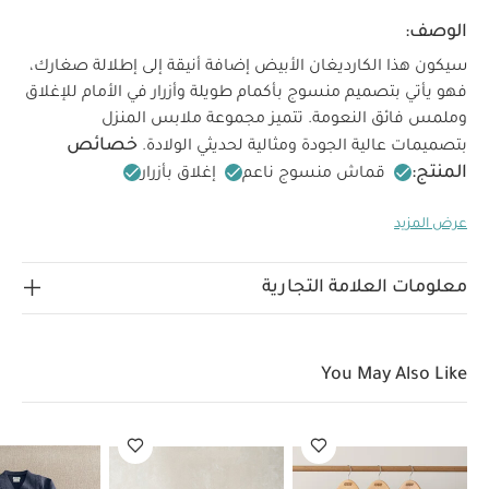
الوصف:
سيكون هذا الكارديغان الأبيض إضافة أنيقة إلى إطلالة صغارك،
فهو يأتي بتصميم منسوج بأكمام طويلة وأزرار في الأمام للإغلاق
وملمس فائق النعومة.
تتميز مجموعة ملابس المنزل
خصائص
بتصميمات عالية الجودة ومثالية لحديثي الولادة.
المنتج:
قماش منسوج ناعم
إغلاق بأزرار
تعليمات السلامة وتحذيرات:
أبيض
تحفظ بعيدًا عن
عرض المزيد
الخامات:
النار
65‏%‏‏ بوليستر، 13‏%‏‏ أكريليك، 13‏%‏‏ نايلون، 6‏%‏‏
تعليمات العناية/الإرشادات:
صوف
غسل على درجة حرارة
40 درجة مئوية
ممنوع استخدام المبيضات
تجفيف على
معلومات العلامة التجارية
درجة حرارة منخفضة
كيّ على درجة حرارة منخفضة
ممنوع
التنظيف الجاف
تغسل الألوان الداكنة على حدة
كيّ على
الجانب الداخلي
قد يعجبك أيضاً:
طقم بيجاما قطعة واحدة عضوية
You May Also Like
بلون أبيض - 3 قطع
بوت ناعم سهل الارتداء
2pc Wrap Knit Set
مجموعة
ربطات شعر متنوعة بألوان محايدة من ميمي اند لولا - 24 قطعة
2pc Emb
Knit Cardi & Legging Set