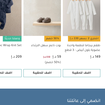
اشتري 2 بسعر 220 د.إ
50% خصم
وصلنا حديثًا
طقم بيجاما قطعة واحدة
بوت ناعم سهل الارتداء
2pc Wrap Knit Set
عضوية بلون أبيض - 3 قطع
149 د.إ
59 د.إ
209 د.إ
119 د.إ
(50% خصم)
اضف للحقيبة
اضف للحقيبة
اضف للحق
انضمي إلى عائلتنا