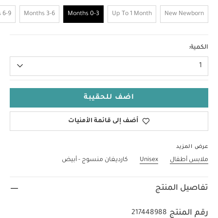
6-9 Months
3-6 Months
0-3 Months
Up To 1 Month
New Newborn
0-3 Months
الكمية:
1
اضف للحقيبة
أضف إلى قائمة الأمنيات
عرض المزيد
ملابس أطفال
Unisex
كارديغان منسوج - أبيض
تفاصيل المنتج
رقم المنتج
217448988