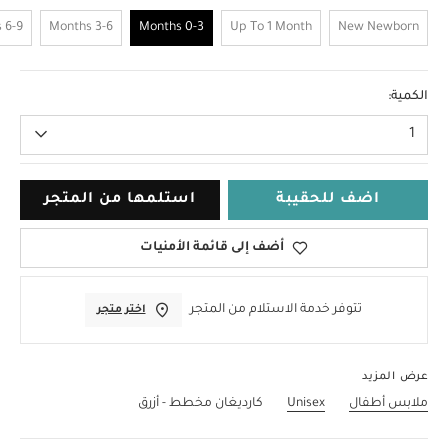
6-9 Months
3-6 Months
0-3 Months
Up To 1 Month
New Newborn
0-3 Months
الكمية:
1
اضف للحقيبة
استلمها من المتجر
أضف إلى قائمة الأمنيات
تتوفر خدمة الاستلام من المتجر
اختر متجر
عرض المزيد
ملابس أطفال
Unisex
كارديغان مخطط - أزرق