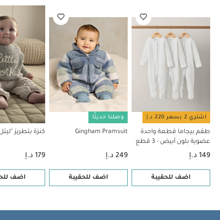
Pramsuit
كنزة بتطريز "ليتل براذر"
بدلة سباحة بنقشة طائر التوكّان
Herringbone Mock Romper
اشتري 2 بسعر 220 د.إ
وصلنا حديثًا
طقم بيجاما قطعة واحدة
Gingham Pramsuit
كنزة بتطريز "ليتل 
عضوية بلون أبيض - 3 قطع
149 د.إ
249 د.إ
179 د.إ
اضف للحقيبة
اضف للحقيبة
اضف للحق