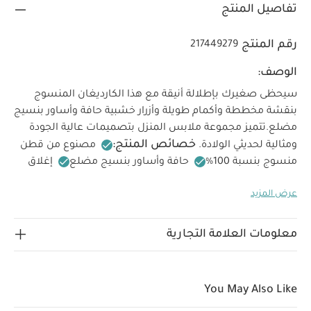
تفاصيل المنتج
رقم المنتج
217449279
الوصف:
سيحظى صغيرك بإطلالة أنيقة مع هذا الكارديغان المنسوج
بنقشة مخططة وأكمام طويلة وأزرار خشبية حافة وأساور بنسيج
مضلع.
تتميز مجموعة ملابس المنزل بتصميمات عالية الجودة
خصائص المنتج:
ومثالية لحديثي الولادة.
مصنوع من قطن
منسوج بنسبة 100‏%‏‏
حافة وأساور بنسيج مضلع
إغلاق
تعليمات السلامة
بأزرار زينة خشبية في الأمام
عرض المزيد
وتحذيرات:
الخامات:
تحفظ بعيدًا عن النار
65‏%‏‏ بوليستر، 13‏%‏‏
تعليمات العناية/الإرشادات:
أكريليك، 13‏%‏‏ نايلون، 6‏%‏‏ صوف
غسل على درجة حرارة 40 درجة مئوية
ممنوع استخدام
معلومات العلامة التجارية
المبيضات
تجفيف على درجة حرارة منخفضة
كيّ على درجة
حرارة منخفضة
ممنوع التنظيف الجاف
تغسل الألوان
الداكنة على حدة
كيّ على الجانب الداخلي
قد يعجبك أيضاً:
You May Also Like
طقم بيجاما قطعة واحدة عضوية بلون أبيض - 3 قطع
Gingham