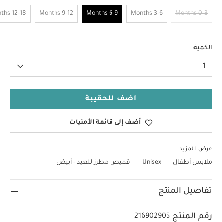
12-18 Months
9-12 Months
6-9 Months
3-6 Months
0-3 Months
6-9 Months
الكمية:
1
اضف للحقيبة
أضف إلى قائمة الأمنيات
عرض المزيد
ملابس أطفال
Unisex
قميص مطرز للعيد - أبيض
تفاصيل المنتج
رقم المنتج
216902905