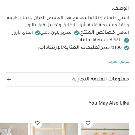
الوصف:
امنحي طفلك إطلالة أنيقة مع هذا القميص الكتان بأكمام طويلة
وياقة كلاسيكية فتحة بأزرار للإغلاق وتطريز رقيق باللون
خصائص المنتج:
الذهبي.
تطريز بلون ذهبي
إغلاق بأزرار
الخامات:
ياقة كلاسيكية
تعليمات العناية/الإرشادات:
غسل على درجة حرارة 40 درجة مئوية
ممنوع استخدام
عرض المزيد
المبيضات
تجفيف على درجة حرارة منخفضة
كيّ على درجة
حرارة منخفضة
ممنوع التنظيف الجاف
تغسل الألوان
الداكنة على حدة
كيّ على الجانب الداخلي
قد يعجبك أيضاً:
معلومات العلامة التجارية
طقم بيجاما قطعة واحدة عضوية بلون أبيض - 3 قطع
فستان ذهبي
قماش شبكي
Faux Fur Pramsuit
بيجاما قطعة واحدة مطرزة للعيد -
أبيض
جاكيت بغطاء رأس مخمل - أبيض
You May Also Like