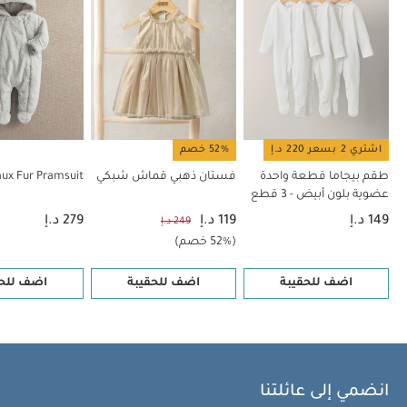
اشتري 2 بسعر 220 د.إ
52% خصم
طقم بيجاما قطعة واحدة
فستان ذهبي قماش شبكي
aux Fur Pramsuit
عضوية بلون أبيض - 3 قطع
149 د.إ
119 د.إ
279 د.إ
249 د.إ
(52% خصم)
اضف للحقيبة
اضف للحقيبة
اضف للحق
انضمي إلى عائلتنا