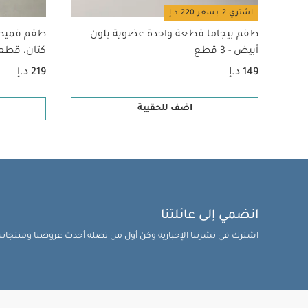
اشتري 2 بسعر 220 د.إ
طقم بيجاما قطعة واحدة عضوية بلون
طقم قميص
أبيض - 3 قطع
كتان، قطع
149 د.إ
219 د.إ
اضف للحقيبة
انضمي إلى عائلتنا
اشترك في نشرتنا الإخبارية وكن أول من تصله أحدث عروضنا ومنتجاتنا 