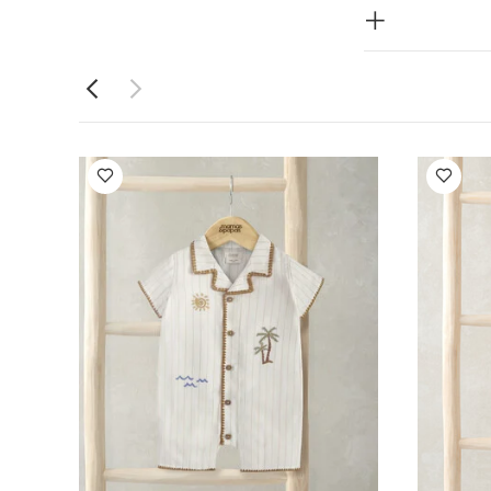
 وشورت بتطريز
رومبر مخطط