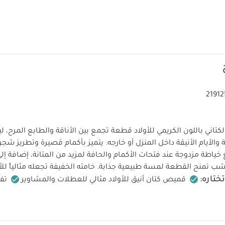
2191
تاني باللون الكريمي للأولاد قطعة تجمع بين الأناقة والطابع المرح، ليكو
والأيام الأنيقة داخل المنزل أو خارجه. يتميز بأكمام قصيرة وتطريز شجر
 خياطة مزدوجة عند فتحات الأكمام والحافة لمزيد من المتانة، إضافة إلى أ
 تمنح القطعة لمسة طبيعية جذابة. خامته الخفيفة تجعله مثالياً للأيا
تختاره:
قميص كتان أنيق للأولاد مثالي للعطلات والمشاوير
تف
الخامات:
ة مرحة
قماش خفيف مناسب للأيام الدافئة
73% فيسكوز، 27% كتان
:
تنظيف على درجة حرارة 40
تنظيف مع الألوان الداكنة بشكل 
ا يُستخدم المبيض
تجفيف آلي بدرجة حرارة منخفضة
كيّ بدرجة 