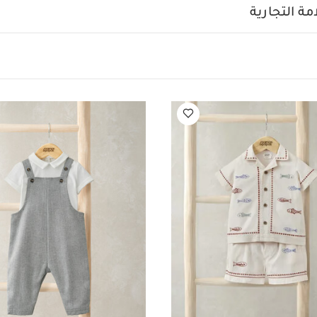
عجبك أيضاً:
طقم بيجاما قطعة واحدة عضوية بلون أبيض - 3 قطع
طقم قميص
ة التجارية
قطعتين
طقم لباس قطعة واحدة ودنغري - قطعتان
رومبر بتصميم قميص كتان