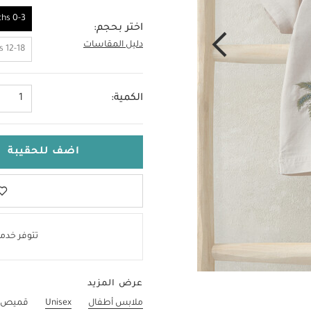
0-3 Months
اختر بحجم:
دليل المقاسات
0-3 Months
12-18 Months
الكمية:
1
اضف للحقيبة
تتوفر خدمة
عرض المزيد
ملابس أطفال
Unisex
قميص ك