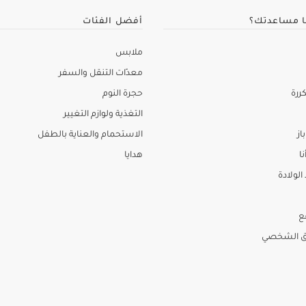
ا مساعدتك؟
أفضل الفئات
ملابس
معدّات التنقل والسفر
ررة
حجرة النوم
التغذية ولوازم التغيير
از
الاستحمام والعناية بالطفل
نا
هدايا
لولادة
ع
ق الشخصي