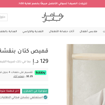
تنزيلات الصيف! تسوقي الأفضل مبيعًا بخصم لغاية 50%.
ت
ملابس أطفال
أثاث حضانة الأطفال
التغذية والكراسي
العناية بالطف
قميص كتان بنقشة 
129 د.إ
بما في ذلك ضريبة القيم
تقسيم على دفعات 4 بدون فوائد بقيمة
32.25.
يتعلم أكثر
متوفرة في المخزن
اخر قطعة متوف
استمتعي بشحن مجاني للطلبات غير بال