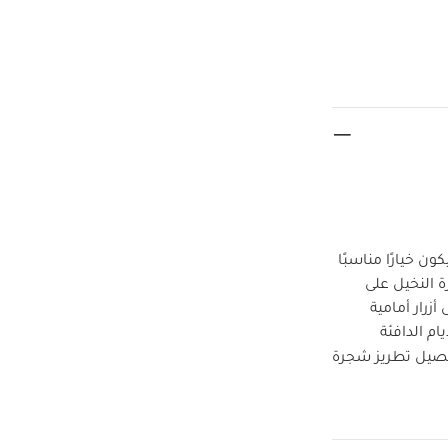
ن خيارًا مناسبًا
ة النخيل على
زرار أمامية
م الدافئة
صيل تطريز شجرة
منفصل
ينظف
حرارة منخفضة