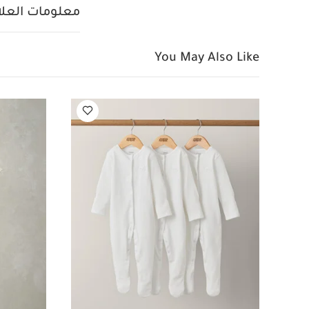
لا يُنظف جافًا
قد ي
معلومات العلام
سمك سردين كتان، 
بقصة فضفاضة
You May Also Like