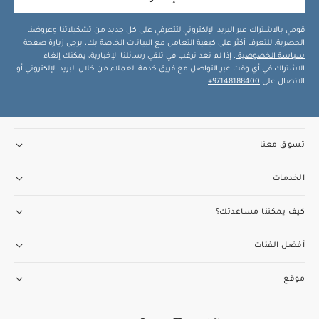
قومي بالاشتراك عبر البريد الإلكتروني لتتعرفي على كل جديد من تشكيلاتنا وعروضنا
الحصرية. للتعرف أكثر على كيفية التعامل مع البيانات الخاصة بك، يرجى زيارة صفحة
سياسة الخصوصية
. إذا لم تعد ترغب في تلقي رسائلنا الإخبارية، يمكنك إلغاء
الاشتراك في أي وقت عبر التواصل مع فريق خدمة العملاء من خلال البريد الإلكتروني أو
الاتصال على
97148188400+
.
تسوق معنا
الخدمات
كيف يمكننا مساعدتك؟
أفضل الفئات
موقع