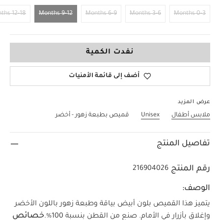
12-18 Months
9-12 Months
6-9 Months
3-6 Months
0-3 Months
9-12 Months
نفدت الكمية
أضف إلى قائمة الأمنيات
عرض المزيد
ملابس أطفال
Unisex
قميص بطبعة زهور - أخضر
تفاصيل المنتج
رقم المنتج
216904026
الوصف:
يتميز هذا القميص بلون أبيض بياقة وطبعة زهور باللون الأخضر
خصائص
وإغلاق بأزرار في الأمام. صنع من القطن بنسبة 100‏%‏.