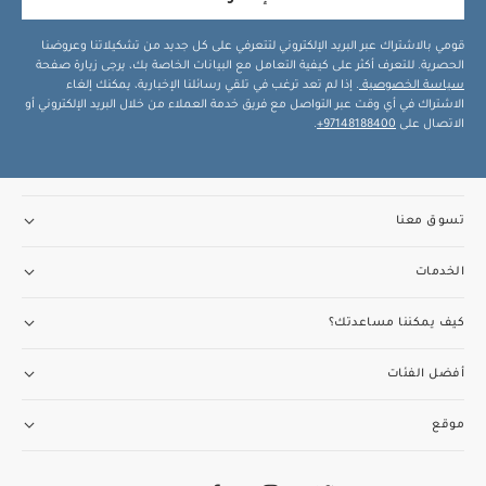
قومي بالاشتراك عبر البريد الإلكتروني لتتعرفي على كل جديد من تشكيلاتنا وعروضنا
الحصرية. للتعرف أكثر على كيفية التعامل مع البيانات الخاصة بك، يرجى زيارة صفحة
سياسة الخصوصية
. إذا لم تعد ترغب في تلقي رسائلنا الإخبارية، يمكنك إلغاء
الاشتراك في أي وقت عبر التواصل مع فريق خدمة العملاء من خلال البريد الإلكتروني أو
الاتصال على
97148188400+
.
تسوق معنا
الخدمات
كيف يمكننا مساعدتك؟
أفضل الفئات
موقع