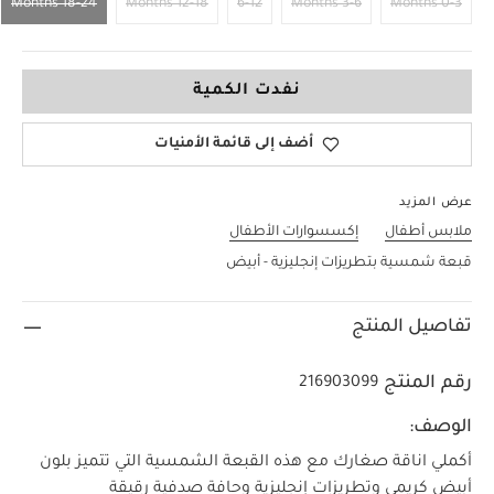
18-24 Months
12-18 Months
6-12
3-6 Months
0-3 Months
18-24 Months
نفدت الكمية
أضف إلى قائمة الأمنيات
عرض المزيد
ملابس أطفال
إكسسوارات الأطفال
قبعة شمسية بتطريزات إنجليزية - أبيض
تفاصيل المنتج
رقم المنتج
216903099
الوصف:
أكملي اناقة صغارك مع هذه القبعة الشمسية التي تتميز بلون
أبيض كريمي وتطريزات إنجليزية وحافة صدفية رقيقة