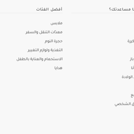
ا مساعدتك؟
أفضل الفئات
ملابس
معدّات التنقل والسفر
ررة
حجرة النوم
التغذية ولوازم التغيير
از
الاستحمام والعناية بالطفل
نا
هدايا
لولادة
ع
ق الشخصي