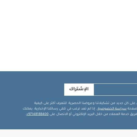
الإشتراك
في على كل جديد من تشكيلاتنا وعروضنا الحصرية. للتعرف أكثر على كيفية
ة صفحة
سياسة الخصوصية
. إذا لم تعد ترغب في تلقي رسائلنا الإخبارية، يمكنك
يق خدمة العملاء من خلال البريد الإلكتروني أو الاتصال على
97148188400+
.