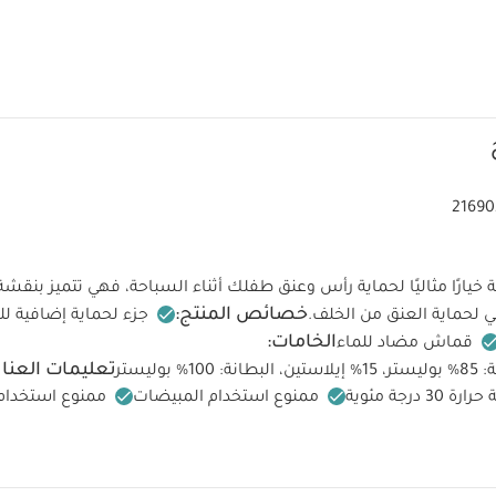
21690
يارًا مثاليًا لحماية رأس وعنق طفلك أثناء السباحة، فهي تتميز بنقشة
خصائص المنتج:
 لحماية العنق من الخلف.
جزء لحماية إضافية لل
الخامات:
قماش مضاد للماء
تعليمات العناي
%‏ بوليستر
درجة مئوية
ممنوع استخدام المبيضات
ممنوع استخدا
ممنوع التنظيف الجاف
يغسل مع ألوان مشابهة مقلوبًا على الظهر
عد الاستخدام
يترك ليجف بعيدًا عن الحرارة وضوء الشمس المباشر
ق
 عضوية بلون أبيض - 3 قطع