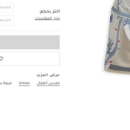
0-3 Months
اختر بحجم:
دليل المقاسات
6-12
2-3 Years
عرض المزيد
ملابس أطفال
Unisex
قبعة سب