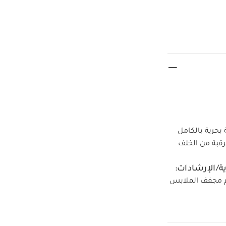
 بحرية بالكامل
رقبة من الخلف
ة/الإرشادات:
م مجفف الملابس
يشطف
د يعجبك أيضاً: