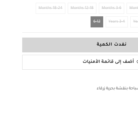
18-24 Months
12-18 Months
3-6 Months
6-12
3-4 Years
نفدت الكمية
أضف إلى قائمة الأمنيات
احة بنقشة بحرية زرقاء