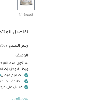
الصورة 1/1
تفاصيل المنتج
رقم المنتج
2532
الوصف:
ستكون هذه القبعة خ
وبطانة وجزء إضافي
تصميم مبطن
الطبقة الخارجية: 85‏%‏ بوليستر، 15‏%‏ إيلاستين، البطانة: 100‏
غسل على درجة حرارة 30 
ممنوع الكي
عرض المزيد
بالماء على الفور ب
طقم بيجاما قطعة واحدة