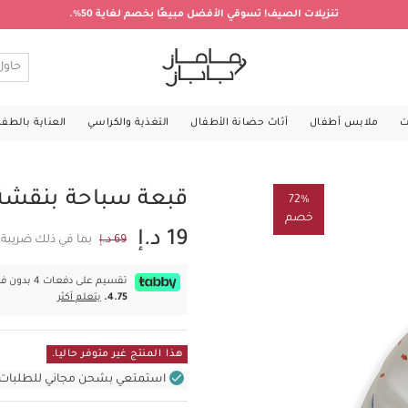
تنزيلات الصيف! تسوقي الأفضل مبيعًا بخصم لغاية 50%.
ت
ملابس أطفال
أثاث حضانة الأطفال
التغذية والكراسي
العناية بالطف
قبعة سباحة بنقشة 
72%
خصم
19 د.إ
69 د.إ
بما في ذلك ضريبة 
تقسيم على دفعات 4 بدون فوائد بقيمة
4.75.
يتعلم أكثر
هذا المنتج غير متوفر حاليا.
استمتعي بشحن مجاني للطلبات غير بال