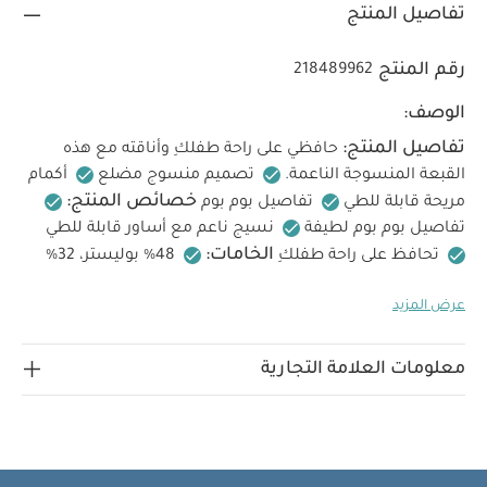
تفاصيل المنتج
رقم المنتج
218489962
الوصف:
تفاصيل المنتج:
حافظي على راحة طفلكِ وأناقته مع هذه
القبعة المنسوجة الناعمة.
تصميم منسوج مضلع
أكمام
خصائص المنتج:
مريحة قابلة للطي
تفاصيل بوم بوم
تفاصيل بوم بوم لطيفة
نسيج ناعم مع أساور قابلة للطي
الخامات:
تحافظ على راحة طفلكِ
48% بوليستر، 32%
تعليمات العناية/الإرشادات:
أكريليك، 20% نايلون
تنظيف
عرض المزيد
في الغسالة على درجة حرارة 40 درجة مئوية
لا تستخدمي
المبيضات
تجفيف بارد بالمجفف
كي بماء بارد
لا
تعليمات السلامة وتحذيرات:
تستخدمي التنظيف الجاف
معلومات العلامة التجارية
تحفظ بعيدًا عن النار