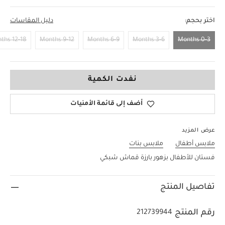
اختر بحجم:
دليل المقاسات
12-18 Months
9-12 Months
6-9 Months
3-6 Months
0-3 Months
0-3 Months
نفدت الكمية
أضف إلى قائمة الأمنيات
عرض المزيد
ملابس أطفال
ملابس بنات
فستان للأطفال بزهور بارزة قماش شبكي
تفاصيل المنتج
رقم المنتج
212739944