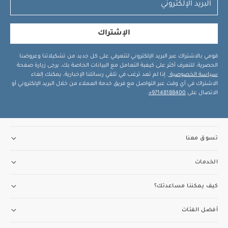
الإشتراك
قومي بالاشتراك عبر البريد الإلكتروني لتتعرفي على كل جديد من تشكيلاتنا وعروضنا
الحصرية. للتعرف أكثر على كيفية التعامل مع البيانات الخاصة بك، يرجى زيارة صفحة
سياسة الخصوصية
. إذا لم تعد ترغب في تلقي رسائلنا الإخبارية، يمكنك إلغاء
الاشتراك في أي وقت عبر التواصل مع فريق خدمة العملاء من خلال البريد الإلكتروني أو
الاتصال على
97148188400+
.
تسوق معنا
الخدمات
كيف يمكننا مساعدتك؟
أفضل الفئات