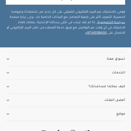
قومي بالاشتراك عبر البريد الإلكتروني لتتعرفي على كل جديد من تشكيلاتنا وعروضنا
الحصرية. للتعرف أكثر على كيفية التعامل مع البيانات الخاصة بك، يرجى زيارة صفحة
سياسة الخصوصية
. إذا لم تعد ترغب في تلقي رسائلنا الإخبارية، يمكنك إلغاء
الاشتراك في أي وقت عبر التواصل مع فريق خدمة العملاء من خلال البريد الإلكتروني أو
الاتصال على
97148188400+
.
تسوق معنا
الخدمات
كيف يمكننا مساعدتك؟
أفضل الفئات
موقع