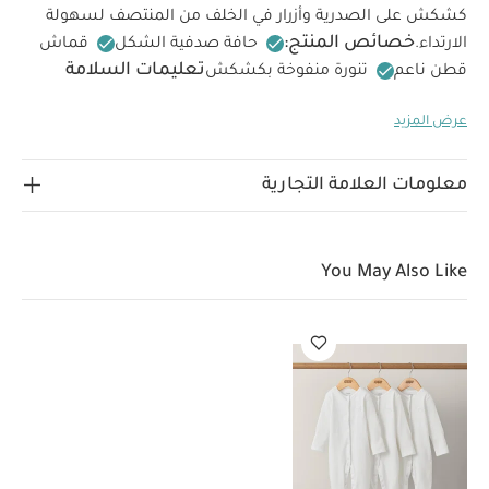
كشكش على الصدرية وأزرار في الخلف من المنتصف لسهولة
خصائص المنتج:
الارتداء.
حافة صدفية الشكل
قماش
تعليمات السلامة
قطن ناعم
تنورة منفوخة بكشكش
وتحذيرات:
الخامات:
تحفظ بعيدًا عن النار
الطبقة الخارجية:
عرض المزيد
100‏‏%‏‏ قطن
البطانة: 100‏‏%‏‏ قطن
الشريط: 100‏‏‏%‏‏
تعليمات العناية/الإرشادات:
بوليستر
غسل على درجة
حرارة 40 درجة مئوية
ممنوع استخدام المبيضات
تجفيف
معلومات العلامة التجارية
على درجة حرارة منخفضة
كيّ على درجة حرارة منخفضة
ممنوع التنظيف الجاف
تغسل الألوان الداكنة على حدة
كيّ
على الجانب الداخلي
قد يعجبك أيضاً:
طقم بيجاما قطعة واحدة
You May Also Like
عضوية بلون أبيض - 3 قطع