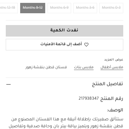
12-18 Months
9-12 Months
6-9 Months
3-6 Months
0-3 Months
9-12 Months
نفدت الكمية
أضف إلى قائمة الأمنيات
عرض المزيد
ملابس أطفال
ملابس بنات
فستان قطن بنقشة زهور
تفاصيل المنتج
رقم المنتج
217938347
الوصف:
ستتألق صغيرتك بإطلالة أنيقة مع هذا الفستان المصنوع من
قطن بنقشة زهور ويتميز بياقة بيتر بان وحافة صدفية وتفاصيل