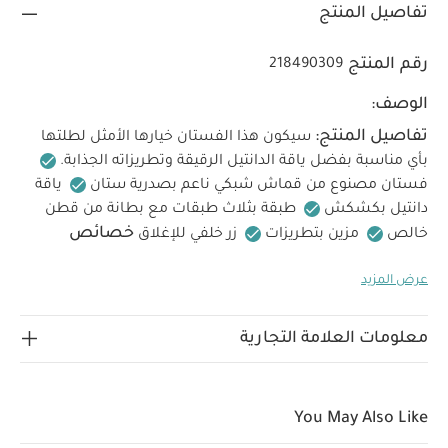
تفاصيل المنتج
رقم المنتج
218490309
الوصف:
تفاصيل المنتج:
سيكون هذا الفستان خيارها الأمثل لطلتها
بأي مناسبة بفضل ياقة الدانتيل الرقيقة وتطريزاته الجذابة.
فستان مصنوع من قماش شبكي ناعم بصدرية ستان
ياقة
دانتيل بكشكش
طبقة بثلاث طبقات مع بطانة من قطن
خصائص
خالص
مزين بتطريزات
زر خلفي للإغلاق
المنتج:
فستان مصنوع من قماش شبكي ناعم بتفاصيل
عرض المزيد
مطرزة
ياقة دانتيل بكشكش
زر في الخلف لسهولة
الخامات:
الارتداء
الخامة الخارجية: 100% نايلون
القماش
تعليمات
الشبكي: 100% بوليستر
خامة البطانة: 100% قطن
معلومات العلامة التجارية
العناية/الإرشادات:
غسيل على 40 درجة مئوية
لا
تستخدم المبيضات
تجفيف بالمجفف على درجة منخفضة
كي على درجة منخفضة
لا تستخدم التنظيف الجاف
اغسل
You May Also Like
الألوان الداكنة بشكل منفصل
غسيل وكي من الداخل للخارج