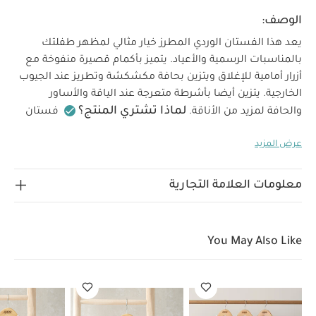
الوصف:
يعد هذا الفستان الوردي المطرز خيار مثالي لمظهر طفلتك
بالمناسبات الرسمية والأعياد. يتميز بأكمام قصيرة منفوخة مع
أزرار أمامية للإغلاق ويتزين بحافة مكشكشة وتطريز عند الجيوب
الخارجية. يتزين أيضا بأشرطة متعرجة عند الياقة والأساور
لماذا تشتري المنتج؟
والحافة لمزيد من الأناقة.
فستان
جميل بياقة وتطريز
مزين بأشرطة متعرجة
بطانة من
عرض المزيد
خصائص المنتج؟
قطن ناعم لارتداء مريح طوال اليوم
يعد
هذا الفستان الوردي المطرز خيار مثالي لمظهر طفلتك
بالمناسبات الرسمية والأعياد. يتميز بأكمام قصيرة منفوخة مع
معلومات العلامة التجارية
أزرار أمامية للإغلاق ويتزين بحافة مكشكشة وتطريز عند الجيوب
الخارجية. يتزين أيضا بأشرطة متعرجة عند الياقة والأساور
الخامة:
والحافة لمزيد من الأناقة.
الطبقة الخارجية: 100%
You May Also Like
تعليمات
قطن البطانة: 100% قطن الحوف: 100% بوليستر
العناية والإرشادات:
يُغسل على درجة حرارة 40
لا
يُستخدم المُبيض
يُجفف في المجفف على درجة حرارة
منخفضة
يُكوى على درجة حرارة منخفضة
لا يُنظف تنظيفًا