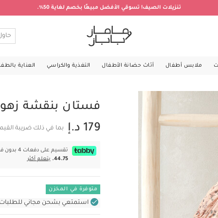
تنزيلات الصيف! تسوقي الأفضل مبيعًا بخصم لغاية 50%.
ت
ملابس أطفال
أثاث حضانة الأطفال
التغذية والكراسي
العناية بالطف
فستان بنقشة زهور
179 د.إ
بما في ذلك ضريبة القيم
تقسيم على دفعات 4 بدون فوائد بقيمة
44.75.
يتعلم أكثر
متوفرة في المخزن
استمتعي بشحن مجاني للطلبات غير بال