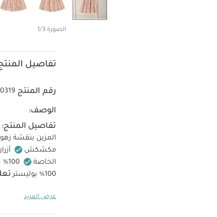
الصورة 1/3
تفاصيل المنتج
رقم المنتج
0319
الوصف:
تفاصيل المنتج:
المزين بنقشة زهور
مكشكش
أزرا
الخاصة
100% قطن ناعم
تعل
100% بوليستر
تجفيف بالمجف
عرض المزيد
اغسل الألوان الد
يُحفظ بعيدًا عن 