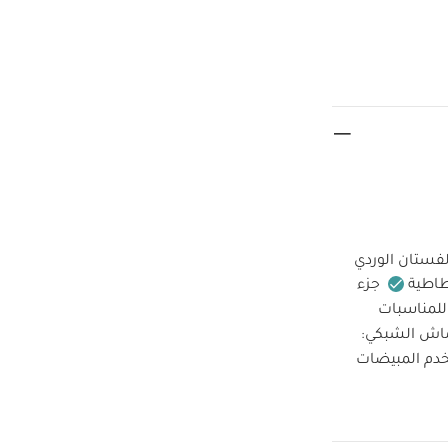
فستان الوردي
طاطية
جزء
للمناسبات
اش الشبكي:
خدم المبيضات
ف الجاف
ة وتحذيرات:
فستان مخطط