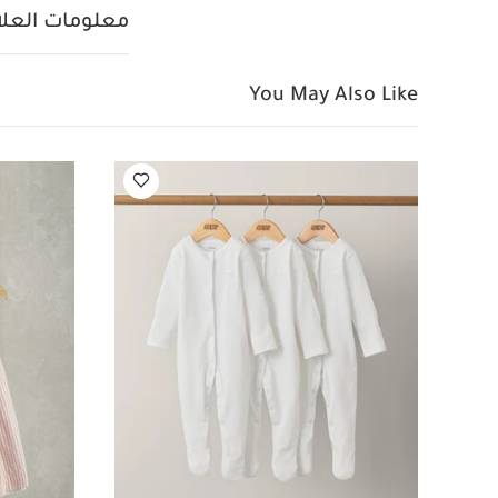
فستان بياقة
فستان 
معلومات العلام
You May Also Like