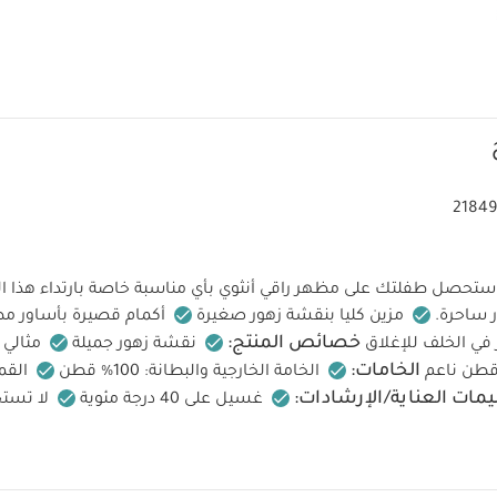
21849
ستحصل طفلتك على مظهر راقي أنثوي بأي مناسبة خاصة بارتداء هذا ال
 ساحرة.
مزين كليا بنقشة زهور صغيرة
أكمام قصيرة بأساور م
خصائص المنتج:
ر في الخلف للإغلاق
نقشة زهور جميلة
مثالي 
الخامات:
الخامة الخارجية والبطانة: 100% قطن
القم
يمات العناية/الإرشادات:
غسيل على 40 درجة مئوية
لا تست
ف على درجة منخفضة
كي على درجة منخفضة
لا تستخدم التنظي
تعليمات السلام
اكنة بشكل منفصل
غسيل وكي من الداخل للخارج
النار
قد يعجبك أيضاً:
طقم بيجاما قطعة واحدة عضوية بلون أبيض - 3 قطع