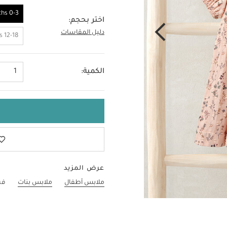
0-3 Months
اختر بحجم:
دليل المقاسات
0-3 Months
12-18 Months
الكمية:
1
عرض المزيد
ملابس أطفال
ملابس بنات
فس