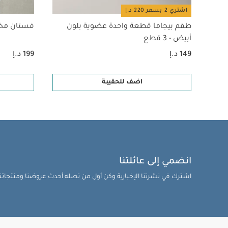
اشتري 2 بسعر 220 د.إ
طقم بيجاما قطعة واحدة عضوية بلون
فستان م
أبيض - 3 قطع
149 د.إ
199 د.إ
اضف للحقيبة
انضمي إلى عائلتنا
اشترك في نشرتنا الإخبارية وكن أول من تصله أحدث عروضنا ومنتجاتنا 