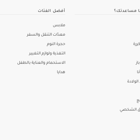
ا مساعدتك؟
أفضل الفئات
ملابس
معدّات التنقل والسفر
ررة
حجرة النوم
التغذية ولوازم التغيير
از
الاستحمام والعناية بالطفل
نا
هدايا
لولادة
ع
ق الشخصي