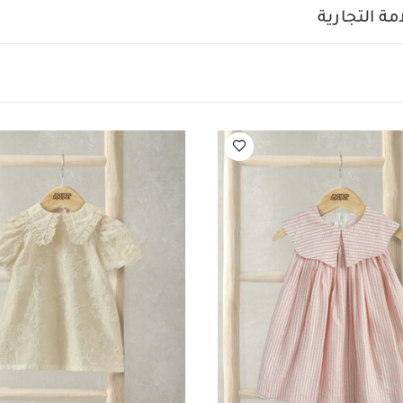
بتطريزات زهور قماش شبكي
فستان بطيات باللون الوردي
ة التجارية