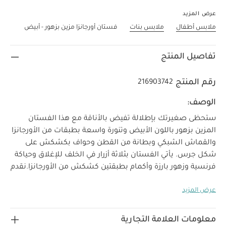
عرض المزيد
ملابس أطفال
ملابس بنات
فستان أورجانزا مزين بزهور - أبيض
تفاصيل المنتج
رقم المنتج
216903742
الوصف:
ستحظى صغيرتك بإطلالة تفيض بالأناقة مع هذا الفستان
المزين بزهور باللون الأبيض وتنورة واسعة بطبقات من الأورجانزا
والقماش الشبكي وبطانة من القطن وحواف بكشكش على
شكل جرس. يأتي الفستان بثلاثة أزرار في الخلف للإغلاق وحياكة
فرنسية وزهور بارزة وأكمام بطبقتين كشكش من الأورجانزا.
نقدم
لك مجموعتنا المميزة من أزياء المناسبات لينعم أطفالك
عرض المزيد
بإطلالة أنيقة تخطف الأنظار، فالقطع تأتيك مصنوعة من خامات
فاخرة لتجمع بين الراحة والأناقة في الحفلات. ولأننا نعلم أن كل
إطلالة تكتمل بالتفاصيل الدقيقة، فقد أضفنا الكثير من
معلومات العلامة التجارية