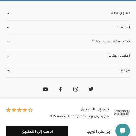
تسوق معنا
الخدمات
كيف يمكننا مساعدتك؟
أفضل الفئات
موقع
تواصل مع فريق خدمة العملاء
97148188400+
الطاير إنسغنيا (ذ.م.م) تدير وتمتلك ماماز وباباز
تابع إلى التطبيق
© 2026 الطاير إنسغنيا (ذ.م.م). جميع الحقوق محفوظة
قم بتنزيل واستخدام APP15 بخصم 15٪
ابق على الويب
اذهب إلى التطبيق