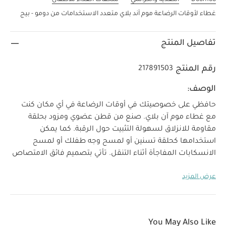
غطاء لأوقات الرضاعة موم آند بلاي متعدد الاستخدامات من دومو - بيج
تفاصيل المنتج
رقم المنتج
217891503
الوصف:
حافظي على خصوصيتك في أوقات الرضاعة في أي مكان كنت
مع غطاء موم آن بلاي. صنع من قطن عضوي ومزود بحلقة
مقاومة للانزلاق لسهولة التثبيت حول الرقبة. كما يمكن
استخدامها كحلقة تسنين أو لمسح وجه طفلك أو لمسح
الانسكابات المفاجأة أثناء التنقل.
تأتي بتصميم فائق الامتصاص
وسريع الجفاف يجعله قطعة ضرورية ضمن مجموعة
عرض المزيد
مستلزماتك الأساسية.
خصائص المنتج:
صنع من 100%
قطن عضوي
مزود بحلقة تسنين سيليكون
تعليمات العناية:
الغطاء قابل للغسل بالغسالة عند
درجة حرارة 40 درجة مئوية
تجفيف على درجة حرارة منخفضة
You May Also Like