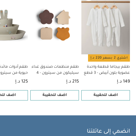
أدوات مائدة من مواد حيوية من سيترون - نقشة مركبات
قاعدة شفط
طبق سيليكون من سيترون - بيج
مجموعة قاطعات فاكهة بتصميم
مركبات - 6 قطع
اشتري 2 بسعر 220 د.إ
طقم بيجاما قطعة واحدة
طقم منظمات صندوق غداء
طقم أدوات مائدة
عضوية بلون أبيض - 3 قطع
سيليكون من سيترون - 4
حيوية من سيترون
قطع بلون بيج/بنفسجي
مركبات
149 د.إ
215 د.إ
125 د.إ
داكن/كراميل
اضف للحقيبة
اضف للحقيبة
اضف للحق
انضمي إلى عائلتنا