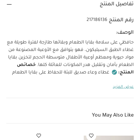
تفاصيل المنتج
رقم المنتج
217186136
الوصف:
حافظي على سلامة بقايا الطعام وبقائها طازجة لفترة طويلة مع
غطاء الطبق السيليكون، فهو يتوافق مع الأوعية المصنوعة من
مواد حيوية ومعظم أوعية الأطفال متوسطة الحجم لتخزين بقايا
الطعام بأمان وتقليل هدر المكونات للعائلة كلها.
خصائص
المنتج:
غطاء وعاء صديق للبئة للحفاظ على بقايا الطعام
طازجة
صنع من سيليكون آمن على الطعام
سهلة
عرض المزيد
الاستخدام
العمر المناسب/الفئة العمرية:
من 6
مواصفات المنتج:
الأبعاد:
13.5 سم
الوزن:
44 غرام
أشهر حتى 18 شهرًا
تعليمات العناية:
آمن للوضع في غسالة الأطباق
غير
You May Also Like
مناسب للوضع في الميكروويف
قد يعجبك أيضاً:
طقم بيجاما
قطعة واحدة عضوية بلون أبيض - 3 قطع
طقم منظمات صندوق غداء
سيليكون من سيترون - 4 قطع بلون بيج/بنفسجي داكن/كراميل
طقم