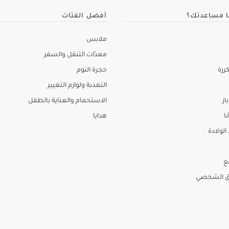
ا مساعدتك؟
أفضل الفئات
ملابس
معدّات التنقل والسفر
ررة
حجرة النوم
التغذية ولوازم التغيير
از
الاستحمام والعناية بالطفل
نا
هدايا
لولادة
ع
ق الشخصي