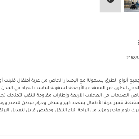
21683
يع أنواع الطرق بسهولة مع الإصدار الخاص من عربة أطفال فلينت أوكا
ي الطرق غير الممهدة والأرصفة لسهولة لتناسب الحياة في المدن أو
صاص الصدمات في العجلات الأربعة وإطارات مقاومة للثقب لتمنحك تج
مختلفة.
تتميز عربة الأطفال بمقعد كبير ومبطن وحزام مبطن للصدر وو
ك بنوم هادئ ومزيد من الراحة أثناء التنقل ومقبض قابل لتعديل الارت
ضمان راحتك. كما تأتي بسلة تخزين كبيرة وفتحة تصريف لسهولة التنظ
لتخزين الوصلات وغطاء علوي كبير قابل للتمدد بحماية UPF 50+ وغ
لمختلفة مما يجعل عربة أوكارو الخيار الأمثل خلال النزهات العائلية.
يم