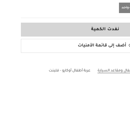
احد
نفدت الكمية
أضف إلى قائمة الأمنيات
فال ومقاعد السيارة
عربة أطفال أوكارو - فلينت