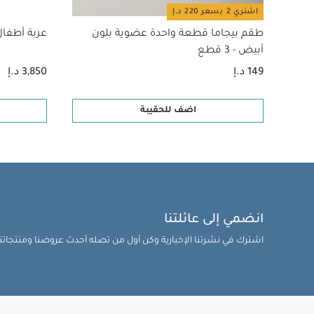
غطاء للحماية من ا
اشتري 2 بسعر 220 د.إ
ملاحظة هامة:
قد 
طقم بيجاما قطعة واحدة عضوية بلون
عربة أطفال أوكار
الشاشة.
أبيض - 3 قطع
تعليمات السلامة
149 د.إ
3,850 د.إ
معينة في بلدان بع
منذ الولادة وحتى وزن 22 
اضف للحقيبة
التزلج. لمزيد من ا
التالية:
عبور 10 آلاف حافة مرتفعة
1000 كم على الطرق
3 قطع
عربة أطفال أوكارّو 2
هيريتج
انضمي إلى عائلتنا
اشترك في نشرتنا الإخبارية وكن أول من تصله أحدث عروضنا ومنتجاتنا 