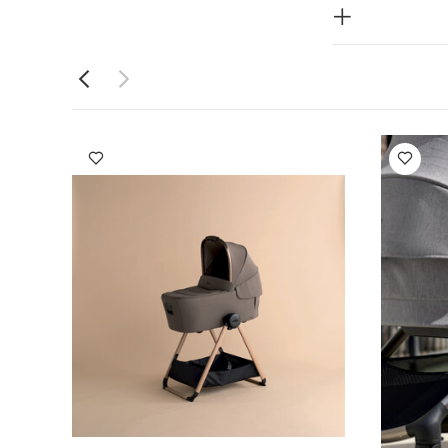
سلاسة.
صنعت
موعة
 ومزايا إضافية
تأتي كل قطعة
متصاص الصدمات في
استلقاء كامل
ي كبير قابل للتمدد بعامل حماية UPF50+ ونافذة للحماية من
يرها بملمس
ب لتسلية الطفل
ية لوصلات
عاد:
الارتفاع:
تقريبًا الارتفاع: 40 × العرض: 59 × العمق:
الصدمات، سلة،