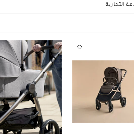
 لتحصلي على حجم صغير ومدمج قابل للتخزين في السيارة أو المنزل ب
ة التجارية
 من خامات معاد تدويرها بلون رمادي فاتح وهادئ لمظهر عصري أنيق.
مج
 أوكارو بإمكانية الطي بيد واحدة المميزة لماماز وباباز لسهولة التخزين
لمطاطي ومساحة التخزين الكبيرة وفتحة تصريف لسهولة العناية بها. 
بخصائص مميزة وخامات فاخرة معاد تدويرها بألوان عصرية أنيقة.
المنتج؟ :
عربة أطفال الأكبر والأكثر متانة من ماماز وباباز بنظام لا
إطارات مقاومة للثقب
 واحدة لسهولة وسرعة الطي
بير في متناول يدك بثقوب للتصريف
الخصائص والمزايا:
مقعد بوضعية 
حزام مبطن للصدر
غطاء علو
مختلفة
حزام أمان بخمس نقاط أمان
مسند قدم مطاطي
خامات معاد تدو
للتجعد
ارتفاع مقبض يد قابل للتعديل
يمكن تركيب ألعاب بحلقة الألعا
هيكل بشكل يسهل التنقل وتجاوز الأرصفة بسلاسة
جيوب شبكية عمل
اية من الأمطار
العمر المناسب:
منذ الولادة حتى وزن 22 كغم/ 4 سنوات
الأب
الأبعاد (عند الطي):
لعجلات:
الأمامية: 19.8 سم
الوزن:
13.7 كغم
تشمل:
عربة أطفال، حاجز واقي من 