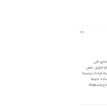
رو التي
 القرى، فهي
ربة قيادة سلسة
سادة تحيط
فاع وسهولة
يف وجيوب شبكية
طاء للحماية من المطر لوقاية طفلك
كنك طيها بسرعة