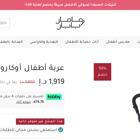
تنزيلات الصيف! تسوقي الأفضل مبيعًا بخصم لغاية 50%.
ت
ملابس أطفال
أثاث حضانة الأطفال
التغذية والكراسي
العناية بالطف
عربة أطفال أوكارو 
50%
خصم
1,919 د.إ
3,850 د.إ
بما في ذل
تقسيم على دفعات 4 بدون فوائد بقيمة
479.75.
يتعلم أكثر
هذا المنتج غير متوفر حاليا.
استمتعي بشحن مجاني للطلبات غير بال