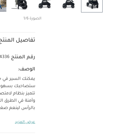
الصورة 1/6
تفاصيل المنتج
رقم المنتج
4336
الوصف:
يمكنك السير في جم
ستصاحبك بسهولة ف
تتميز بنظام لامت
وآمنة في الطرق ال
بالرأس لينعم صغير
التوجيه والتحكم ل
عرض المزيد
من الظروف الجوية ا