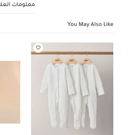
باستخدام يد واحدة
معلومات العلام
عربة أوكارو فلينت
أوكارو
تتميز مجموعة
مثل مسند القدم ا
You May Also Like
من مجموعة أوكارو 
لماذا تشترين هذا 
العجلات الأربعة و
إمكانية الطي بيد
سلة تخزين بحجم ك
مناسب منذ الولادة
العوامل الجوية ال
ناعم وظهر مقاوم 
أثناء التنقل.
صمم ال
التثبيت وغطاء الحم
مواصفات المنتج:
101 × العرض: 59 × الطول: 101 سم
78 سم
أبعاد ا
الجهة الخلفية: 28 سم