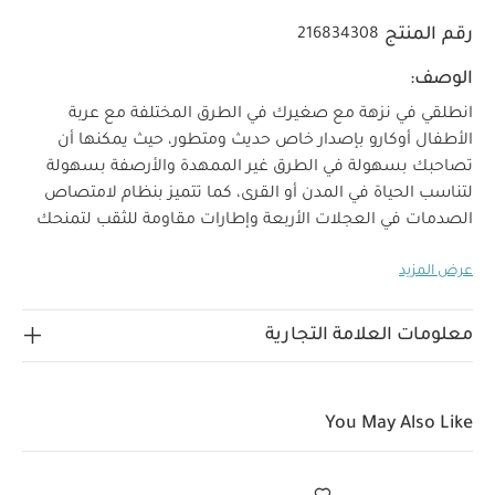
رقم المنتج
216834308
الوصف:
انطلقي في نزهة مع صغيرك في الطرق المختلفة مع عربة
الأطفال أوكارو بإصدار خاص حديث ومتطور، حيث يمكنها أن
تصاحبك بسهولة في الطرق غير الممهدة والأرصفة بسهولة
لتناسب الحياة في المدن أو القرى، كما تتميز بنظام لامتصاص
الصدمات في العجلات الأربعة وإطارات مقاومة للثقب لتمنحك
تجربة قيادة سلسة وآمنة في الطرق المختلفة.
تأتي بحزام
عرض المزيد
بخمس نقاط أمان ببطانة للصدر ومقعد مبطن كبير ووسادة
تحيط بالرأس لضمان شعور صغيرك بالراحة والأمان أثناء
التنقل، إضافة إلى مقبض يد قابل لتعديل الارتفاع لسهولة
معلومات العلامة التجارية
توجيه العربة. ستكون عربة أوكارو خيارًا مثاليًا خلال النزهات
العائلية بفضل تصميمها سهل الاستخدام وسلة التخزين الكبيرة
وفتحات تصريف المياه لسهولة تنظيفها وجيوب شبكية لتخزين
You May Also Like
الوصلات وخصائص مناسبة للأجواء المختلفة مثل غطاء رأس
كبير قابل للتمدد بعامل حماية UPF 50+ وغطاء للحماية من
المطر.
يمكنك طيها بسرعة باستخدام يد واحدة لتحصلي على