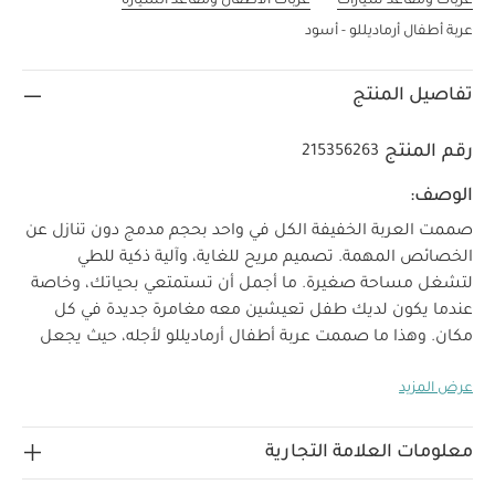
عربات ومقاعد سيارات
عربات الأطفال ومقاعد السيارة
عربة أطفال أرماديللو - أسود
تفاصيل المنتج
رقم المنتج
215356263
الوصف:
صممت العربة الخفيفة الكل في واحد بحجم مدمج دون تنازل عن
الخصائص المهمة. تصميم مريح للغاية، وآلية ذكية للطي
لتشغل مساحة صغيرة. ما أجمل أن تستمتعي بحياتك، وخاصة
عندما يكون لديك طفل تعيشين معه مغامرة جديدة في كل
مكان. وهذا ما صممت عربة أطفال أرماديللو لأجله، حيث يجعل
رحلاتك اليومية مع طفلك سهلة ومفعمة بالمتعة والمرح دون
عرض المزيد
أي نقصان فيما يجده طفلك من راحة.
خصائص المنتج
:
أكبر مقعد للاستلقاء الكامل بمساحة كبيرة للتمدد
غطاء
كبير بعامل وقاية من أشعة الشمس 50+ يحمي طفلك من
معلومات العلامة التجارية
جميع العوامل الجوية
تصميم مدمج قابل للطيّ يناسب