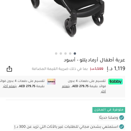
عربة أطفال أرماديللو - أسود
1,119 د.إ
1,599 د.إ
بما في ذلك ضريبة القيمة المضافة
مشار
تقسيم على دفعات 4 بدون
تقسيم على دفعات 4 بدون فوا
فوائد بقيمة
AED 279.75.
يتعلم
بقيمة
AED 279.75.
يتعلم أكثر
أكثر
متوفرة في المخزن
وصلنا حديثًا
استمتعي بشحن مجاني للطلبات غير بالأثاث التي تزيد عن 300 د.إ