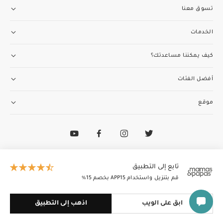
تسوق معنا
الخدمات
كيف يمكننا مساعدتك؟
أفضل الفئات
موقع
تواصل مع فريق خدمة العملاء
97148188400+
الطاير إنسغنيا (ذ.م.م) تدير وتمتلك ماماز وباباز
تابع إلى التطبيق
© 2026 الطاير إنسغنيا (ذ.م.م). جميع الحقوق محفوظة
قم بتنزيل واستخدام APP15 بخصم 15٪
ابق على الويب
اذهب إلى التطبيق