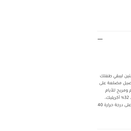
تين ليبقي طفلك
صيل مضلعة على
 ومريح للأيام
48% بوليستر، 32% أكريليك،
تنظيف على درجة حرارة 40
لا تستخدمي
ً:
طقم بيجاما
- بيج
طقم