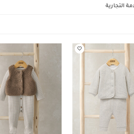
 قطعتان
طقم لغينغز وكارديجان مزين بتطريز "مي اند يو" ووجه دب
ة التجارية