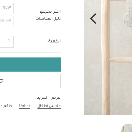
NEW
اختر بحجم:
دليل المقاسات
0-3 Months
6-9 Months
الكمية:
1
عرض المزيد
ملابس أطفال
Unisex
طقم من