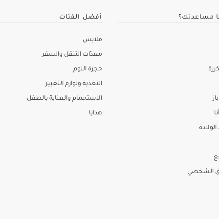
ا مساعدتك؟
أفضل الفئات
ملابس
معدّات التنقل والسفر
ررة
حجرة النوم
التغذية ولوازم التغيير
از
الاستحمام والعناية بالطفل
نا
هدايا
لولادة
ع
ق الشخصي