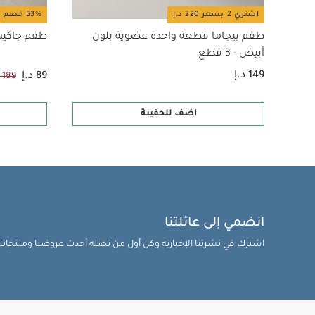
اشتري 2 بسعر 220 د.إ
53% خصم
طقم بيجاما قطعة واحدة عضوية بلون
طقم جاكيت، 3 
أبيض - 3 قطع
149 د.إ
89 د.إ
189 د.إ
اضف للحقيبة
انضمي إلى عائلتنا
اشترك في نشرتنا الإخبارية وكن أول من تصله أحدث عروضنا ومنتجاتنا 