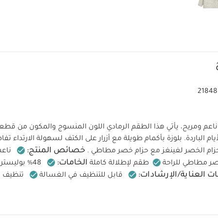
21848
ناعم ومريح، يأتي هذا الطقم الرمادي اللون المنسوج والمكون من قطع
يام الباردة.
بلوزة بأكمام طويلة مع أزرار على الكتف لسهولة الارتداء
تفا
خصائص المنتج:
زام الخصر
لغينغز مع حزام خصر مطاطي
.
ناعم
الخامات:
ر مطاطي للراحة
طقم لإطلالة كاملة
ت العناية/الإرشادات:
قابل للتنظيف في الغسالة
دمي المبيضات
تجفف في المجفف على البارد
يُكوى على البارد
ليمات السلامة وتحذيرات:
يُحفظ بعيدًا عن النار
قد يعجبك أيضا
 أبيض - 3 قطع
طقم جاكيت، 3 قطع
طقم فيست ناعم ولباس الكل في واحد 