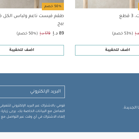
50% خصم
قطع
طقم فيست ناعم ولباس الكل في
بيج
89 د.إ
(53% خصم)
179 د.إ
(50% خصم)
اضف للحقيبة
اضف للحقيبة
قومي بالاشتراك عبر البريد الإلكتروني لتتعر
الجديدة.
التعامل مع البيانات الخاصة بك، يرجى زيار
إلغاء الاشتراك في أي وقت عبر التواصل مع فر