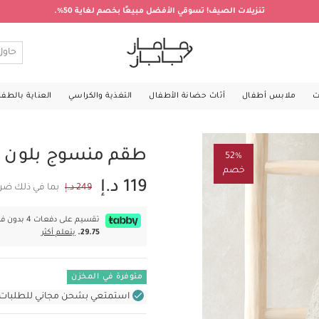
تنزيلات الصيف! تسوقي الأفضل مبيعًا بخصم لغاية 50%.
ت
ملابس أطفال
أثاث حضانة الأطفال
التغذية والكراسي
العناية بالطف
طقم منسوج بلون ر
52%
خصم
119 د.إ
249 د.إ
بما في ذلك ضري
تقسيم على دفعات 4 بدون فوائد بقيمة
29.75.
يتعلم أكثر
متوفرة في المخزن
استمتعي بشحن مجاني للطلبات غير بال