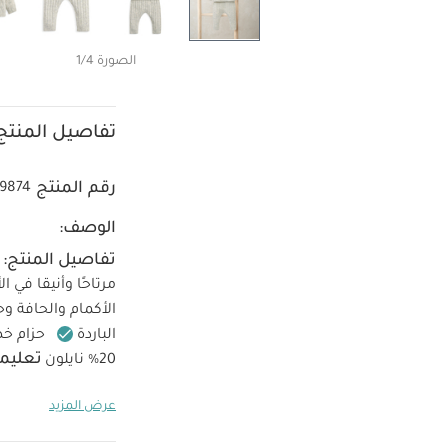
الصورة 1/4
تفاصيل المنتج
رقم المنتج
9874
الوصف:
تفاصيل المنتج:
مرتاحًا وأنيقا في الأ
الأكمام والحافة وح
الباردة
حزام خص
تعليما
20% نايلون
مئوية
لا تستخ
عرض المزيد
تع
التنظيف الجاف
قطعة واحدة عضوية بلون