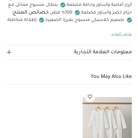
أزرار أمامية وأساور وحافة مضلعة
بنطال منسوج مماثل مع
خصائص المنتج:
حزام خصر وأساور مضلعة
100% قطن
تصميم كلاسيكي منسوج بغرزة الضفيرة
إطلالة متكاملة
الخامات:
في طقم واحد عملي
100% قطن ناعم ومريح
عرض المزيد
تعليمات العناية/الإرشادات:
100% قطن
تنظيف في
الغسالة على درجة حرارة 40 درجة مئوية
لا تستخدمي
المبيضات
تجفيف بالمجفف على درجة حرارة باردة
يكوى
معلومات العلامة التجارية
تعليمات السلامة
على البارد
لا تستخدمي التنظيف الجاف
وتحذيرات:
يحفظ بعيدًا عن النار
قد يعجبك أيضاً:
طقم
بيجاما قطعة واحدة عضوية بلون أبيض - 3 قطع
You May Also Like