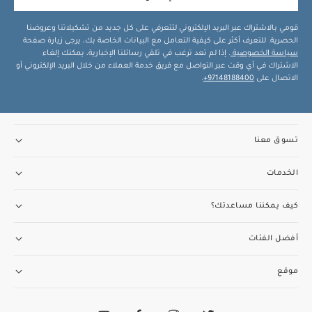
قومي بالاشتراك عبر البريد الإلكتروني لتتعرفي على كل جديد من تشكيلاتنا وعروضنا
الحصرية. للتعرف أكثر على كيفية التعامل مع البيانات الخاصة بك، يرجى زيارة صفحة
سياسة الخصوصية
. إذا لم تعد ترغب في تلقي رسائلنا الإخبارية، يمكنك إلغاء
الاشتراك في أي وقت عبر التواصل مع فريق خدمة العملاء من خلال البريد الإلكتروني أو
الاتصال على
97148188400+
.
تسوق معنا
الخدمات
كيف يمكننا مساعدتك؟
أفضل الفئات
موقع