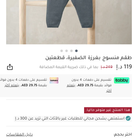
طقم منسوج بغرزة الضفيرة، قطعتين
119 د.إ
249 د.إ
بما في ذلك ضريبة القيمة المضافة
مشار
تقسيم على دفعات 4 بدون
تقسيم على دفعات 4 بدون فوا
فوائد بقيمة
AED 29.75.
يتعلم
بقيمة
AED 29.75.
يتعلم أكثر
أكثر
هذا المنتج غير متوفر حاليا.
استمتعي بشحن مجاني للطلبات غير بالأثاث التي تزيد عن 300 د.إ
اختر بحجم:
دليل المقاسات