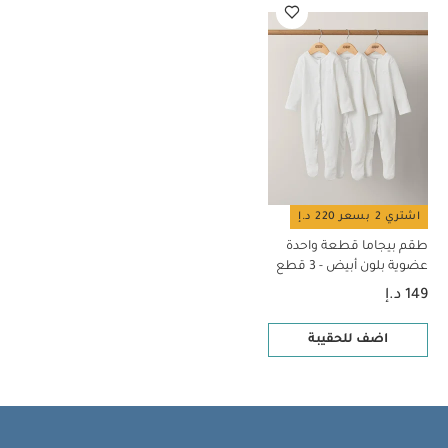
اشتري 2 بسعر 220 د.إ
طقم بيجاما قطعة واحدة
عضوية بلون أبيض - 3 قطع
149 د.إ
اضف للحقيبة