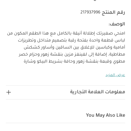
رقم المنتج
217937996
الوصف:
امنحي صغيرتك إطلالة أنيقة بالكامل مع هذا الطقم المكون من
لباس قطعة واحدة بفتحة رقبة بتصميم متداخل وتطريزات
أمامية وكباسين للإغلاق بين الساقين وأساور كشكش
مطاطية، إضافة إلى لغينغز مزين بنقشة زهور وحزام خصر
مطوي وقبعة بنقشة زهور وحافة بشريط البيكو وشارة
خصائص المنتج:
منسوجة.
طقم أنيق بالكامل مكون من 3
عرض المزيد
تعليمات السلامة
قطع
تصميم مطرز
وتحذيرات:
الخامات:
تحفظ بعيدًا عن النار
100‏‏%‏‏
تعليمات العناية/الإرشادات:
قطن
غسل على درجة حرارة
معلومات العلامة التجارية
40 درجة مئوية
ممنوع استخدام المبيضات
تجفيف على
درجة حرارة منخفضة
كيّ على درجة حرارة منخفضة
ممنوع
التنظيف الجاف
تغسل الألوان الداكنة على حدة
كيّ على
You May Also Like
الجانب الداخلي
قد يعجبك أيضاً:
طقم بيجاما قطعة واحدة عضوية
بلون أبيض - 3 قطع