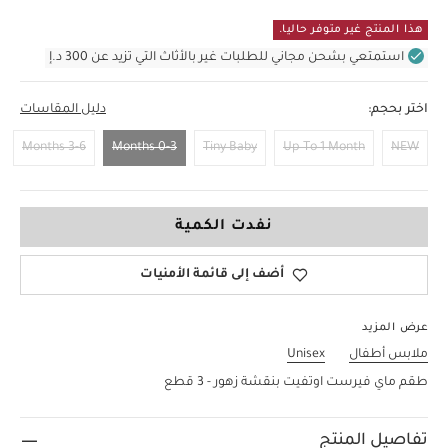
هذا المنتج غير متوفر حاليا.
استمتعي بشحن مجاني للطلبات غير بالأثاث التي تزيد عن 300 د.إ
اختر بحجم:
دليل المقاسات
3-6 Months
0-3 Months
Tiny Baby
Up To 1 Month
NEW
0-3 Months
نفدت الكمية
أضف إلى قائمة الأمنيات
عرض المزيد
ملابس أطفال
Unisex
طقم ماي فيرست اوتفيت بنقشة زهور - 3 قطع
تفاصيل المنتج