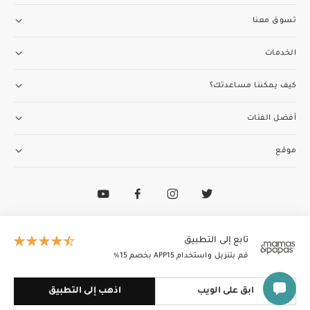
تسوق معنا
الخدمات
كيف يمكننا مساعدتك؟
أفضل الفئات
موقع
تواصل مع فريق خدمة العملاء
97148188400+
الطاير إنسغنيا (ذ.م.م) تدير وتمتلك ماماز وباباز
تابع إلى التطبيق
© 2026 الطاير إنسغنيا (ذ.م.م). جميع الحقوق محفوظة
قم بتنزيل واستخدام APP15 بخصم 15٪
ابق على الويب
اذهب إلى التطبيق