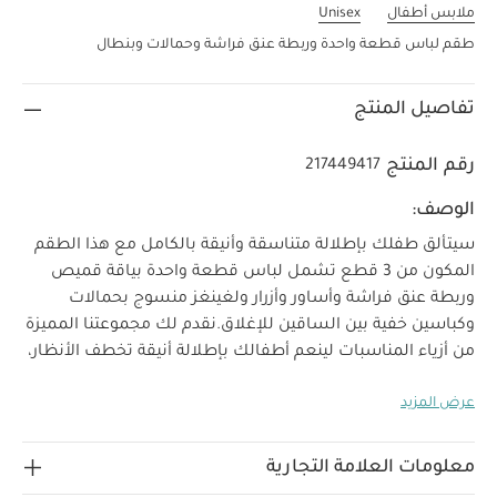
ملابس أطفال
Unisex
طقم لباس قطعة واحدة وربطة عنق فراشة وحمالات وبنطال
تفاصيل المنتج
رقم المنتج
217449417
الوصف:
سيتألق طفلك بإطلالة متناسقة وأنيقة بالكامل مع هذا الطقم
المكون من 3 قطع تشمل لباس قطعة واحدة بياقة قميص
وربطة عنق فراشة وأساور وأزرار ولغينغز منسوج بحمالات
وكباسين خفية بين الساقين للإغلاق.
نقدم لك مجموعتنا المميزة
من أزياء المناسبات لينعم أطفالك بإطلالة أنيقة تخطف الأنظار،
فالقطع تأتيك مصنوعة من خامات فاخرة لتجمع بين الراحة
عرض المزيد
خصائص المنتج:
والأناقة في الحفلات.
حمالات بأزرار
شفافة عملية لسهولة التركيب والفك
إغلاق بكباسين خفية
تعليمات
بين الساقين
تصميم أساور قميص عملية
معلومات العلامة التجارية
السلامة وتحذيرات:
الخامات:
تحفظ بعيدًا عن النار
100‏%‏‏